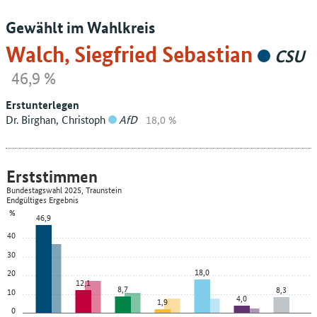
Gewählt im Wahlkreis
Walch, Siegfried Sebastian
CSU
46,9 %
Erstunterlegen
Dr. Birghan, Christoph
AfD
18,0 %
Erststimmen
Bundestagswahl 2025, Traunstein
Endgültiges Ergebnis
%
46,9
40
30
18,0
20
12,1
8,7
8,3
10
4,0
1,9
0