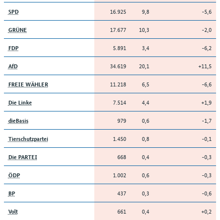
16.925
9,8
-5,6
SPD
17.677
10,3
-2,0
GRÜNE
5.891
3,4
-6,2
FDP
34.619
20,1
+11,5
AfD
11.218
6,5
-6,6
FREIE WÄHLER
7.514
4,4
+1,9
Die Linke
979
0,6
-1,7
dieBasis
1.450
0,8
-0,1
Tierschutzpartei
668
0,4
-0,3
Die PARTEI
1.002
0,6
-0,3
ÖDP
437
0,3
-0,6
BP
661
0,4
+0,2
Volt