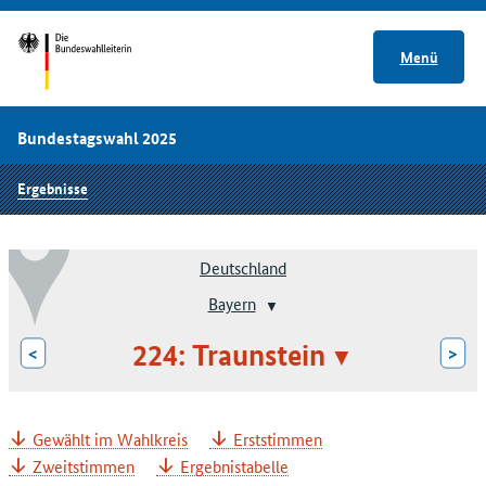
Menü
Bundestagswahl 2025
Ergebnisse
Deutschland
Bayern
224: Traunstein
<
>
Gewählt im Wahlkreis
Erststimmen
Zweitstimmen
Ergebnistabelle