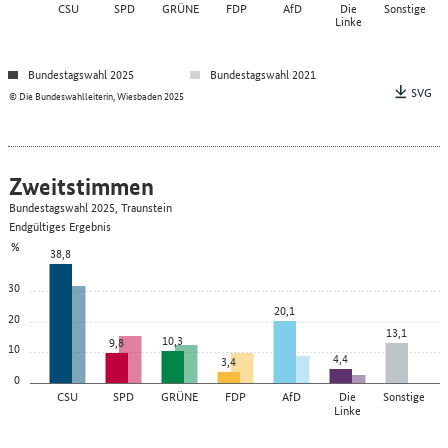
CSU
SPD
GRÜNE
FDP
AfD
Die
Sonstige
Linke
Bundestagswahl 2025
Bundestagswahl 2021
SVG
© Die Bundeswahlleiterin, Wiesbaden 2025
Zweitstimmen
Bundestagswahl 2025, Traunstein
Endgültiges Ergebnis
%
38,8
30
20,1
20
13,1
10,3
9,8
10
4,4
3,4
0
CSU
SPD
GRÜNE
FDP
AfD
Die
Sonstige
Linke