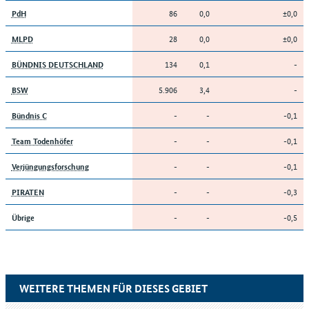
86
0,0
±0,0
PdH
28
0,0
±0,0
MLPD
134
0,1
-
BÜNDNIS DEUTSCHLAND
5.906
3,4
-
BSW
-
-
-0,1
Bündnis C
-
-
-0,1
Team Todenhöfer
-
-
-0,1
Verjüngungsforschung
-
-
-0,3
PIRATEN
-
-
-0,5
Übrige
WEITERE THEMEN FÜR DIESES GEBIET