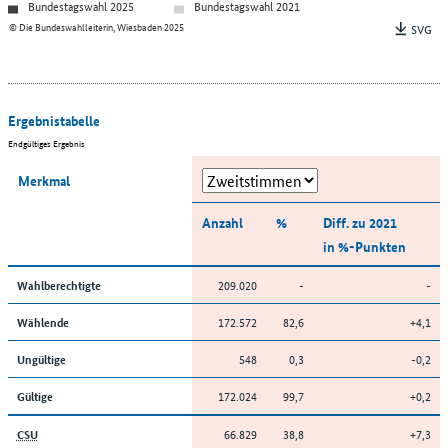
Bundestagswahl 2025
Bundestagswahl 2021
© Die Bundeswahlleiterin, Wiesbaden 2025
SVG
Ergebnistabelle
Endgültiges Ergebnis
Merkmal
Anzahl
%
Diff. zu 2021
in %-Punkten
209.020
-
-
Wahlberechtigte
172.572
82,6
+4,1
Wählende
548
0,3
-0,2
Ungültige
172.024
99,7
+0,2
Gültige
66.829
38,8
+7,3
CSU