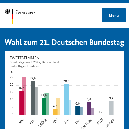
Menü
Wahl zum 21. Deutschen Bundestag
ZWEITSTIMMEN
Bundestagswahl 2025, Deutschland
Endgültiges Ergebnis
%
25
22,6
20,8
20
16,4
15
11,6
9,4
8,8
10
6,0
4,3
5
0,2
0
SPD
CDU
GRÜNE
FDP
AfD
CSU
Die Linke
SSW
Sonstige