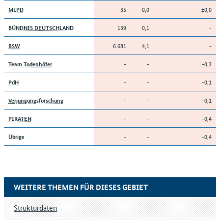
35
0,0
±0,0
MLPD
139
0,1
-
BÜNDNIS DEUTSCHLAND
6.681
4,1
-
BSW
-
-
-0,3
Team Todenhöfer
-
-
-0,1
PdH
-
-
-0,1
Verjüngungsforschung
-
-
-0,4
PIRATEN
-
-
-0,4
Übrige
WEITERE THEMEN FÜR DIESES GEBIET
Strukturdaten