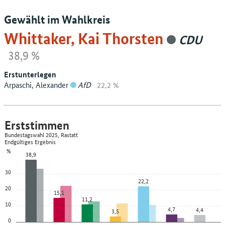
Gewählt im Wahlkreis
Whittaker, Kai Thorsten
CDU
38,9 %
Erstunterlegen
Arpaschi, Alexander
AfD
22,2 %
Erststimmen
Bundestagswahl 2025, Rastatt
Endgültiges Ergebnis
%
38,9
30
22,2
20
15,1
11,2
10
4,7
4,4
3,5
0