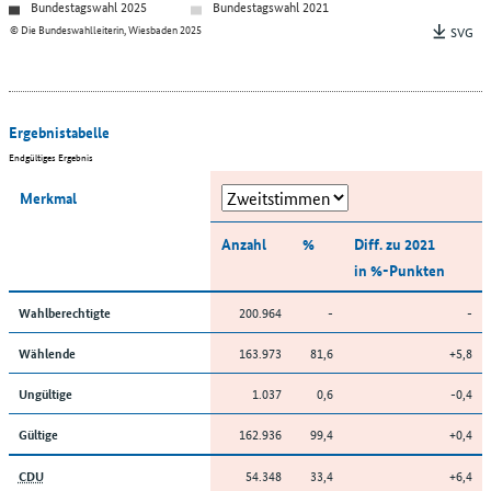
Bundestagswahl 2025
Bundestagswahl 2021
© Die Bundeswahlleiterin, Wiesbaden 2025
SVG
Ergebnistabelle
Endgültiges Ergebnis
Merkmal
Anzahl
%
Diff. zu 2021
in %-Punkten
200.964
-
-
Wahlberechtigte
163.973
81,6
+5,8
Wählende
1.037
0,6
-0,4
Ungültige
162.936
99,4
+0,4
Gültige
54.348
33,4
+6,4
CDU