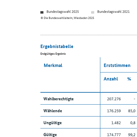
Bundestagswahl 2025
Bundestagswahl 2021
© Die Bundeswahlleiterin, Wiesbaden 2025
Ergebnistabelle
Endgültiges Ergebnis
Merkmal
Erststimmen
Anzahl
%
Wahlberechtigte
207.276
-
Wählende
176.259
85,0
Ungültige
1.482
0,8
Gültige
174.777
99,2