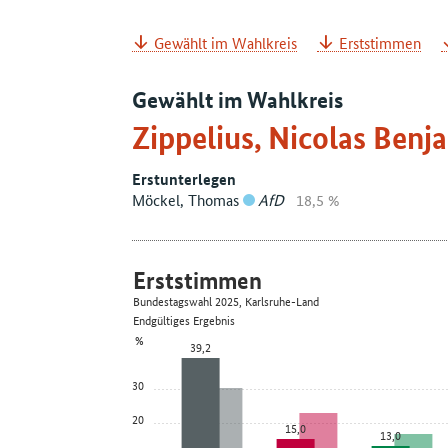
Gewählt im Wahlkreis
Erststimmen
Gewählt im Wahlkreis
Zippelius, Nicolas Ben
Erstunterlegen
Möckel, Thomas
AfD
18,5 %
Erststimmen
Bundestagswahl 2025, Karlsruhe-Land
Endgültiges Ergebnis
%
39,2
30
20
15,0
13,0