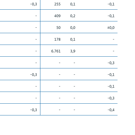
-0,3
255
0,1
-0,1
-
409
0,2
-0,1
-
50
0,0
±0,0
-
178
0,1
-
-
6.761
3,9
-
-
-
-
-0,3
-0,3
-
-
-0,1
-
-
-
-0,1
-
-
-
-0,3
-0,3
-
-
-0,4