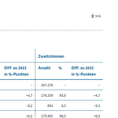
SVG
Zweitstimmen
Diff. zu 2021
Anzahl
%
Diff. zu 2021
in %-Punkten
in %-Punkten
-
207.276
-
-
+4,7
176.259
85,0
+4,7
-0,2
854
0,5
-0,3
+0,2
175.405
99,5
+0,3