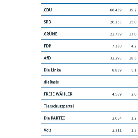
CDU
68.439
39,2
SPD
26.153
15,0
GRÜNE
22.739
13,0
FDP
7.330
4,2
AfD
32.293
18,5
Die Linke
8.839
5,1
dieBasis
-
-
FREIE WÄHLER
4.589
2,6
Tierschutzpartei
-
-
Die PARTEI
2.084
1,2
Volt
2.311
1,3