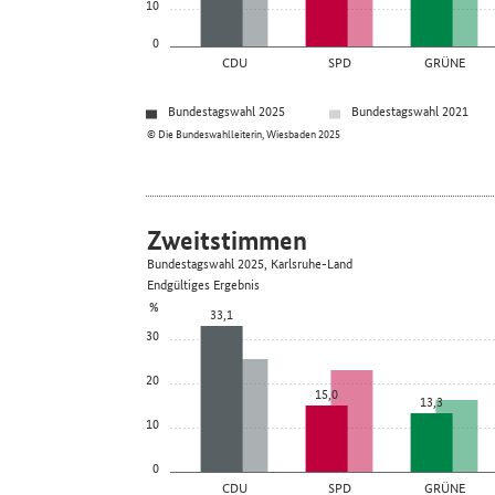
10
0
CDU
SPD
GRÜNE
Bundestagswahl 2025
Bundestagswahl 2021
© Die Bundeswahlleiterin, Wiesbaden 2025
Zweitstimmen
Bundestagswahl 2025, Karlsruhe-Land
Endgültiges Ergebnis
%
33,1
30
20
15,0
13,3
10
0
CDU
SPD
GRÜNE