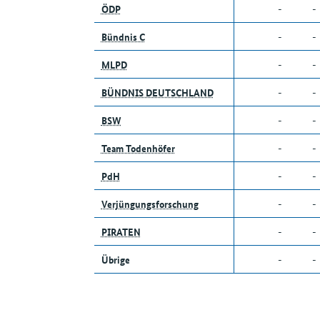
ÖDP
-
-
Bündnis C
-
-
MLPD
-
-
BÜNDNIS DEUTSCHLAND
-
-
BSW
-
-
Team Todenhöfer
-
-
PdH
-
-
Verjüngungsforschung
-
-
PIRATEN
-
-
Übrige
-
-