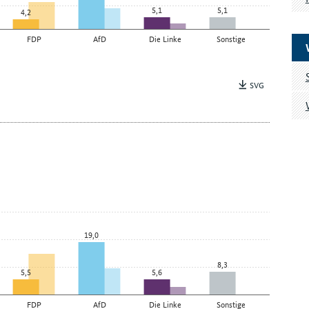
5,1
5,1
4,2
FDP
AfD
Die Linke
Sonstige
SVG
19,0
8,3
5,5
5,6
FDP
AfD
Die Linke
Sonstige