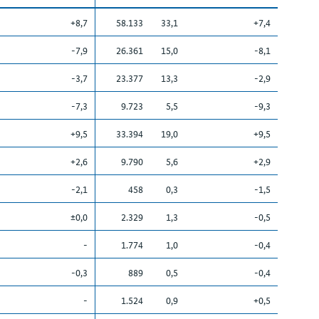
+8,7
58.133
33,1
+7,4
-7,9
26.361
15,0
-8,1
-3,7
23.377
13,3
-2,9
-7,3
9.723
5,5
-9,3
+9,5
33.394
19,0
+9,5
+2,6
9.790
5,6
+2,9
-2,1
458
0,3
-1,5
±0,0
2.329
1,3
-0,5
-
1.774
1,0
-0,4
-0,3
889
0,5
-0,4
-
1.524
0,9
+0,5