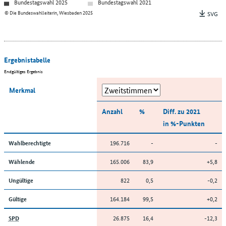
Bundestagswahl 2025
Bundestagswahl 2021
© Die Bundeswahlleiterin, Wiesbaden 2025
SVG
Ergebnistabelle
Endgültiges Ergebnis
Merkmal
Anzahl
%
Diff. zu 2021
in %-Punkten
196.716
-
-
Wahlberechtigte
165.006
83,9
+5,8
Wählende
822
0,5
-0,2
Ungültige
164.184
99,5
+0,2
Gültige
26.875
16,4
-12,3
SPD