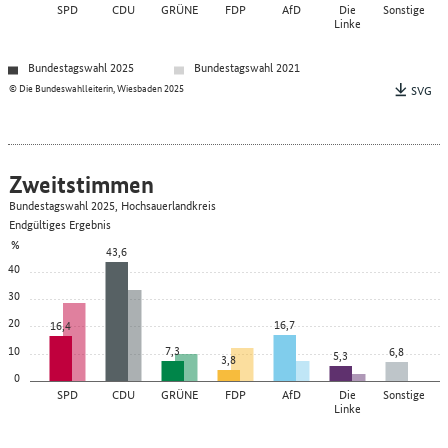
SPD
CDU
GRÜNE
FDP
AfD
Die
Sonstige
Linke
Bundestagswahl 2025
Bundestagswahl 2021
© Die Bundeswahlleiterin, Wiesbaden 2025
SVG
Zweitstimmen
Bundestagswahl 2025, Hochsauerlandkreis
Endgültiges Ergebnis
%
43,6
40
30
20
16,7
16,4
10
7,3
6,8
5,3
3,8
0
SPD
CDU
GRÜNE
FDP
AfD
Die
Sonstige
Linke