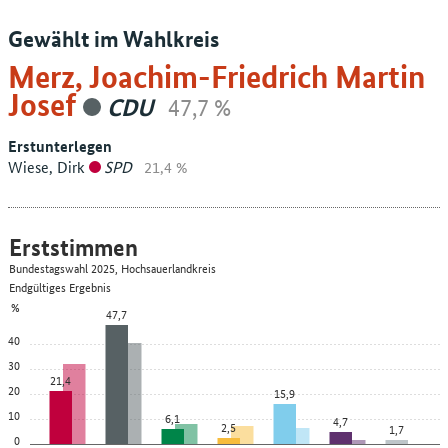
Gewählt im Wahlkreis
Merz, Joachim-Friedrich Martin
Josef
CDU
47,7 %
Erstunterlegen
Wiese, Dirk
SPD
21,4 %
Erststimmen
Bundestagswahl 2025, Hochsauerlandkreis
Endgültiges Ergebnis
%
47,7
40
30
21,4
20
15,9
10
6,1
4,7
2,5
1,7
0