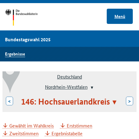
Menü
Bundestagswahl 2025
Ergebnisse
Deutschland
Nordrhein-Westfalen
146: Hochsauerlandkreis
<
>
Gewählt im Wahlkreis
Erststimmen
Zweitstimmen
Ergebnistabelle