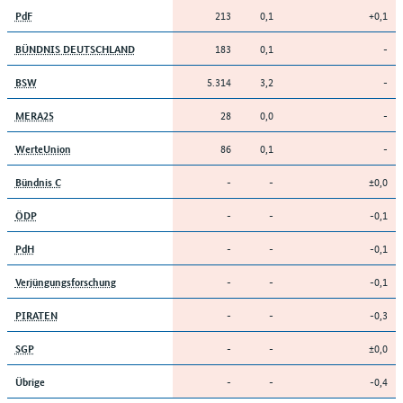
213
0,1
+0,1
PdF
183
0,1
-
BÜNDNIS DEUTSCHLAND
5.314
3,2
-
BSW
28
0,0
-
MERA25
86
0,1
-
WerteUnion
-
-
±0,0
Bündnis C
-
-
-0,1
ÖDP
-
-
-0,1
PdH
-
-
-0,1
Verjüngungsforschung
-
-
-0,3
PIRATEN
-
-
±0,0
SGP
-
-
-0,4
Übrige