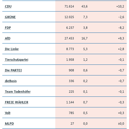
71.614
43,6
+10,2
CDU
12.025
7,3
-2,6
GRÜNE
6.237
3,8
-8,2
FDP
27.453
16,7
+9,3
AfD
8.773
5,3
+2,8
Die Linke
1.958
1,2
-0,1
Tierschutzpartei
908
0,6
-0,7
Die PARTEI
336
0,2
-0,7
dieBasis
225
0,1
-0,1
Team Todenhöfer
1.144
0,7
-0,3
FREIE WÄHLER
785
0,5
+0,3
Volt
27
0,0
±0,0
MLPD