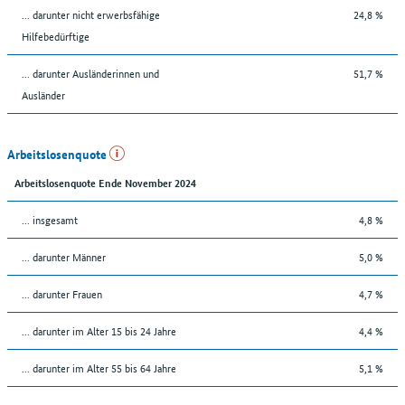
... darunter nicht erwerbsfähige
24,8 %
Hilfebedürftige
... darunter Ausländerinnen und
51,7 %
Ausländer
Arbeitslosenquote
Arbeitslosenquote Ende November 2024
... insgesamt
4,8 %
... darunter Männer
5,0 %
... darunter Frauen
4,7 %
... darunter im Alter 15 bis 24 Jahre
4,4 %
... darunter im Alter 55 bis 64 Jahre
5,1 %