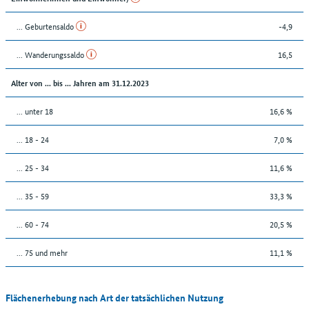
... Geburtensaldo
-4,9
... Wanderungssaldo
16,5
Alter von ... bis ... Jahren am 31.12.2023
... unter 18
16,6 %
... 18 - 24
7,0 %
... 25 - 34
11,6 %
... 35 - 59
33,3 %
... 60 - 74
20,5 %
... 75 und mehr
11,1 %
Flächenerhebung nach Art der tatsächlichen Nutzung