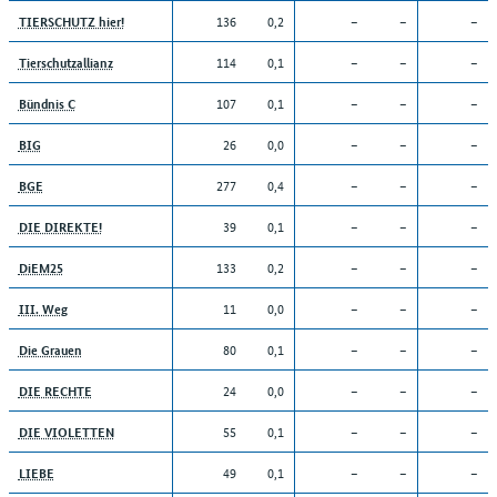
136
0,2
–
–
–
TIERSCHUTZ hier!
114
0,1
–
–
–
Tierschutzallianz
107
0,1
–
–
–
Bündnis C
26
0,0
–
–
–
BIG
277
0,4
–
–
–
BGE
39
0,1
–
–
–
DIE DIREKTE!
133
0,2
–
–
–
DiEM25
11
0,0
–
–
–
III. Weg
80
0,1
–
–
–
Die Grauen
24
0,0
–
–
–
DIE RECHTE
55
0,1
–
–
–
DIE VIOLETTEN
49
0,1
–
–
–
LIEBE