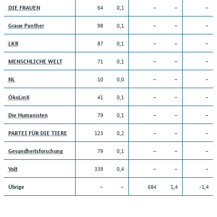
64
0,1
–
–
–
DIE FRAUEN
98
0,1
–
–
–
Graue Panther
87
0,1
–
–
–
LKR
71
0,1
–
–
–
MENSCHLICHE WELT
10
0,0
–
–
–
NL
41
0,1
–
–
–
ÖkoLinX
79
0,1
–
–
–
Die Humanisten
123
0,2
–
–
–
PARTEI FÜR DIE TIERE
79
0,1
–
–
–
Gesundheitsforschung
339
0,4
–
–
–
Volt
–
–
684
1,4
-1,4
Übrige