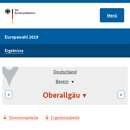
Menü
Europawahl 2019
Ergebnisse
Deutschland
Bayern
Oberallgäu
<
>
Stimmenanteile
Ergebnistabelle