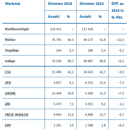
Merkmal
Stimmen 2019
Stimmen 2014
Diff. zu
2014 in
Anzahl
%
Anzahl
%
%-Pkt.
119.411
–
117.420
–
–
Wahlberechtigte
76.793
64,3
49.173
41,9
+22,4
Wähler
244
0,3
186
0,4
-0,1
Ungültige
76.549
99,7
48.987
99,6
+0,1
Gültige
31.496
41,1
20.415
41,7
-0,5
CSU
4.637
6,1
6.552
13,4
-7,3
SPD
14.449
18,9
5.560
11,3
+7,5
GRÜNE
5.473
7,1
4.031
8,2
-1,1
AfD
9.950
13,0
6.689
13,7
-0,7
FREIE WÄHLER
2.291
3,0
1.388
2,8
+0,2
FDP