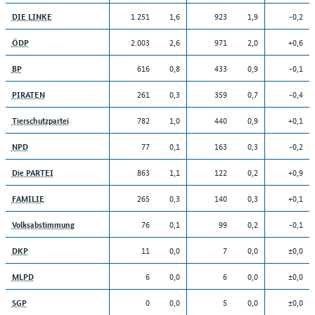
1.251
1,6
923
1,9
-0,2
DIE LINKE
2.003
2,6
971
2,0
+0,6
ÖDP
616
0,8
433
0,9
-0,1
BP
261
0,3
359
0,7
-0,4
PIRATEN
782
1,0
440
0,9
+0,1
Tierschutzpartei
77
0,1
163
0,3
-0,2
NPD
863
1,1
122
0,2
+0,9
Die PARTEI
265
0,3
140
0,3
+0,1
FAMILIE
76
0,1
99
0,2
-0,1
Volksabstimmung
11
0,0
7
0,0
±0,0
DKP
6
0,0
6
0,0
±0,0
MLPD
0
0,0
5
0,0
±0,0
SGP