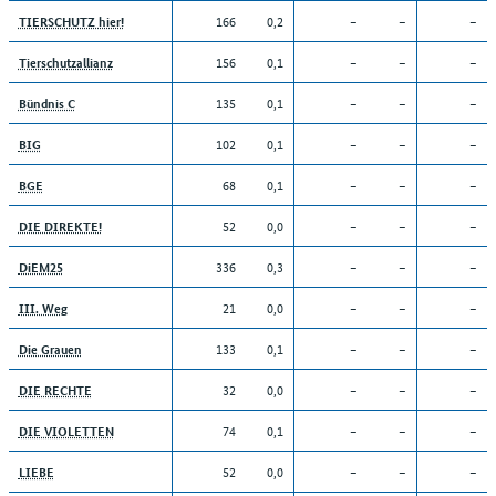
166
0,2
–
–
–
TIERSCHUTZ hier!
156
0,1
–
–
–
Tierschutzallianz
135
0,1
–
–
–
Bündnis C
102
0,1
–
–
–
BIG
68
0,1
–
–
–
BGE
52
0,0
–
–
–
DIE DIREKTE!
336
0,3
–
–
–
DiEM25
21
0,0
–
–
–
III. Weg
133
0,1
–
–
–
Die Grauen
32
0,0
–
–
–
DIE RECHTE
74
0,1
–
–
–
DIE VIOLETTEN
52
0,0
–
–
–
LIEBE