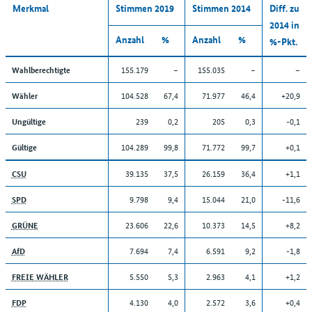
Merkmal
Stimmen 2019
Stimmen 2014
Diff. zu
2014 in
Anzahl
%
Anzahl
%
%-Pkt.
155.179
–
155.035
–
–
Wahlberechtigte
104.528
67,4
71.977
46,4
+20,9
Wähler
239
0,2
205
0,3
-0,1
Ungültige
104.289
99,8
71.772
99,7
+0,1
Gültige
39.135
37,5
26.159
36,4
+1,1
CSU
9.798
9,4
15.044
21,0
-11,6
SPD
23.606
22,6
10.373
14,5
+8,2
GRÜNE
7.694
7,4
6.591
9,2
-1,8
AfD
5.550
5,3
2.963
4,1
+1,2
FREIE WÄHLER
4.130
4,0
2.572
3,6
+0,4
FDP