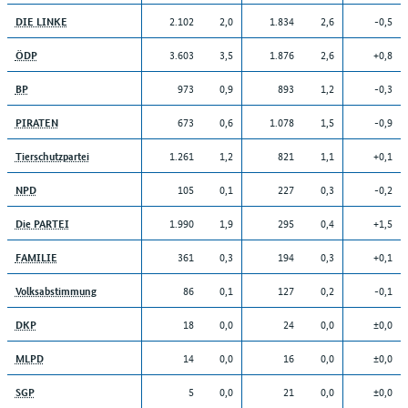
2.102
2,0
1.834
2,6
-0,5
DIE LINKE
3.603
3,5
1.876
2,6
+0,8
ÖDP
973
0,9
893
1,2
-0,3
BP
673
0,6
1.078
1,5
-0,9
PIRATEN
1.261
1,2
821
1,1
+0,1
Tierschutzpartei
105
0,1
227
0,3
-0,2
NPD
1.990
1,9
295
0,4
+1,5
Die PARTEI
361
0,3
194
0,3
+0,1
FAMILIE
86
0,1
127
0,2
-0,1
Volksabstimmung
18
0,0
24
0,0
±0,0
DKP
14
0,0
16
0,0
±0,0
MLPD
5
0,0
21
0,0
±0,0
SGP