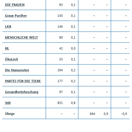
83
0,1
–
–
–
DIE FRAUEN
145
0,1
–
–
–
Graue Panther
146
0,1
–
–
–
LKR
80
0,1
–
–
–
MENSCHLICHE WELT
42
0,0
–
–
–
NL
53
0,1
–
–
–
ÖkoLinX
204
0,2
–
–
–
Die Humanisten
177
0,2
–
–
–
PARTEI FÜR DIE TIERE
97
0,1
–
–
–
Gesundheitsforschung
831
0,8
–
–
–
Volt
–
–
664
0,9
-0,9
Übrige