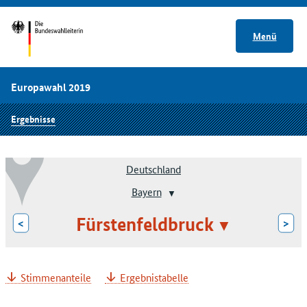
Menü
Europawahl 2019
Ergebnisse
Deutschland
Bayern
Fürstenfeldbruck
<
>
Stimmenanteile
Ergebnistabelle