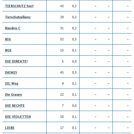
43
0,2
–
–
–
TIERSCHUTZ hier!
29
0,2
–
–
–
Tierschutzallianz
31
0,2
–
–
–
Bündnis C
52
0,3
–
–
–
BIG
15
0,1
–
–
–
BGE
5
0,0
–
–
–
DIE DIREKTE!
45
0,3
–
–
–
DiEM25
9
0,1
–
–
–
III. Weg
22
0,1
–
–
–
Die Grauen
7
0,0
–
–
–
DIE RECHTE
10
0,1
–
–
–
DIE VIOLETTEN
17
0,1
–
–
–
LIEBE