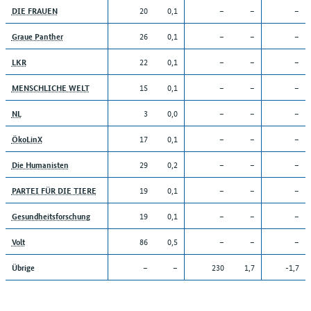
20
0,1
–
–
–
DIE FRAUEN
26
0,1
–
–
–
Graue Panther
22
0,1
–
–
–
LKR
15
0,1
–
–
–
MENSCHLICHE WELT
3
0,0
–
–
–
NL
17
0,1
–
–
–
ÖkoLinX
29
0,2
–
–
–
Die Humanisten
19
0,1
–
–
–
PARTEI FÜR DIE TIERE
19
0,1
–
–
–
Gesundheitsforschung
86
0,5
–
–
–
Volt
–
–
230
1,7
-1,7
Übrige