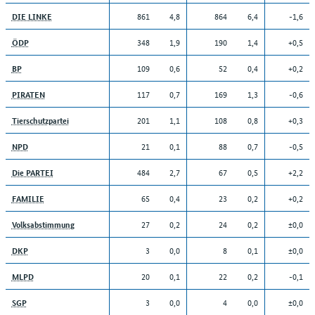
861
4,8
864
6,4
-1,6
DIE LINKE
348
1,9
190
1,4
+0,5
ÖDP
109
0,6
52
0,4
+0,2
BP
117
0,7
169
1,3
-0,6
PIRATEN
201
1,1
108
0,8
+0,3
Tierschutzpartei
21
0,1
88
0,7
-0,5
NPD
484
2,7
67
0,5
+2,2
Die PARTEI
65
0,4
23
0,2
+0,2
FAMILIE
27
0,2
24
0,2
±0,0
Volksabstimmung
3
0,0
8
0,1
±0,0
DKP
20
0,1
22
0,2
-0,1
MLPD
3
0,0
4
0,0
±0,0
SGP