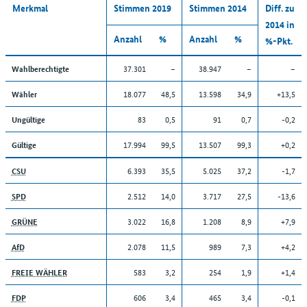
Merkmal
Stimmen 2019
Stimmen 2014
Diff. zu
2014 in
Anzahl
%
Anzahl
%
%-Pkt.
37.301
–
38.947
–
–
Wahlberechtigte
18.077
48,5
13.598
34,9
+13,5
Wähler
83
0,5
91
0,7
-0,2
Ungültige
17.994
99,5
13.507
99,3
+0,2
Gültige
6.393
35,5
5.025
37,2
-1,7
CSU
2.512
14,0
3.717
27,5
-13,6
SPD
3.022
16,8
1.208
8,9
+7,9
GRÜNE
2.078
11,5
989
7,3
+4,2
AfD
583
3,2
254
1,9
+1,4
FREIE WÄHLER
606
3,4
465
3,4
-0,1
FDP