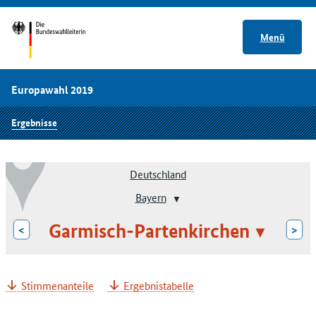
Menü
Europawahl 2019
Ergebnisse
Deutschland
Bayern
Garmisch-Partenkirchen
<
>
Stimmenanteile
Ergebnistabelle