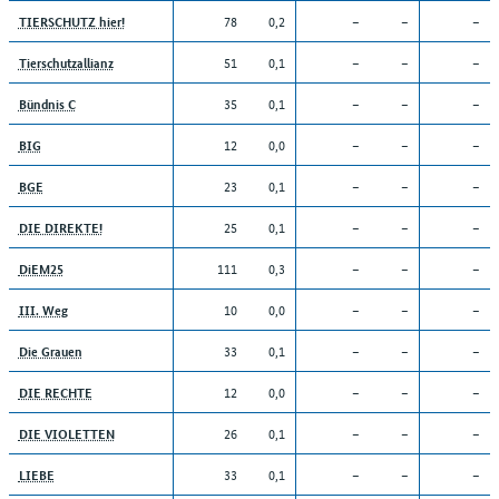
78
0,2
–
–
–
TIERSCHUTZ hier!
51
0,1
–
–
–
Tierschutzallianz
35
0,1
–
–
–
Bündnis C
12
0,0
–
–
–
BIG
23
0,1
–
–
–
BGE
25
0,1
–
–
–
DIE DIREKTE!
111
0,3
–
–
–
DiEM25
10
0,0
–
–
–
III. Weg
33
0,1
–
–
–
Die Grauen
12
0,0
–
–
–
DIE RECHTE
26
0,1
–
–
–
DIE VIOLETTEN
33
0,1
–
–
–
LIEBE