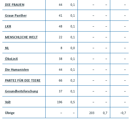
44
0,1
–
–
–
DIE FRAUEN
41
0,1
–
–
–
Graue Panther
48
0,1
–
–
–
LKR
22
0,1
–
–
–
MENSCHLICHE WELT
8
0,0
–
–
–
NL
38
0,1
–
–
–
ÖkoLinX
44
0,1
–
–
–
Die Humanisten
66
0,2
–
–
–
PARTEI FÜR DIE TIERE
37
0,1
–
–
–
Gesundheitsforschung
196
0,5
–
–
–
Volt
–
–
203
0,7
-0,7
Übrige