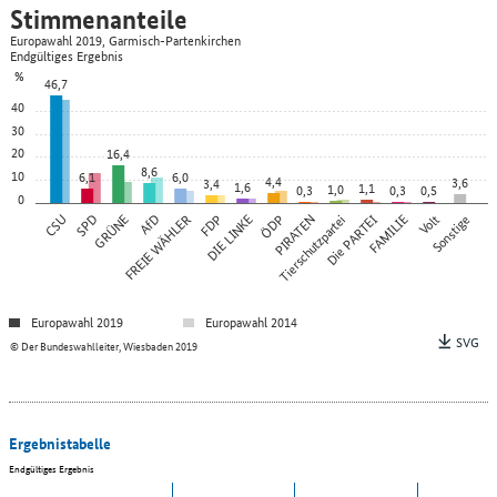
Stimmenanteile
Europawahl 2019, Garmisch-Partenkirchen
Endgültiges Ergebnis
%
46,7
40
30
20
16,4
8,6
10
6,1
6,0
4,4
3,6
3,4
1,6
1,1
1,0
0,3
0,3
0,5
0
CSU
SPD
GRÜNE
FREIE WÄHLER
AfD
FDP
DIE LINKE
ÖDP
PIRATEN
Tierschutzpartei
Die PARTEI
FAMILIE
Volt
Sonstige
Europawahl 2019
Europawahl 2014
SVG
© Der Bundeswahlleiter, Wiesbaden 2019
Ergebnistabelle
Endgültiges Ergebnis