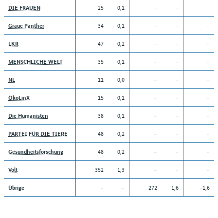
25
0,1
–
–
–
DIE FRAUEN
34
0,1
–
–
–
Graue Panther
47
0,2
–
–
–
LKR
35
0,1
–
–
–
MENSCHLICHE WELT
11
0,0
–
–
–
NL
15
0,1
–
–
–
ÖkoLinX
38
0,1
–
–
–
Die Humanisten
48
0,2
–
–
–
PARTEI FÜR DIE TIERE
48
0,2
–
–
–
Gesundheitsforschung
352
1,3
–
–
–
Volt
–
–
272
1,6
-1,6
Übrige