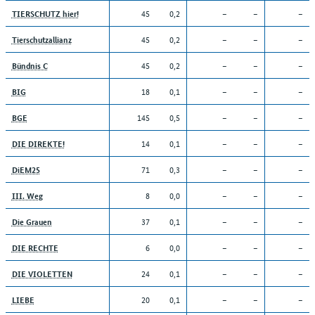
45
0,2
–
–
–
TIERSCHUTZ hier!
45
0,2
–
–
–
Tierschutzallianz
45
0,2
–
–
–
Bündnis C
18
0,1
–
–
–
BIG
145
0,5
–
–
–
BGE
14
0,1
–
–
–
DIE DIREKTE!
71
0,3
–
–
–
DiEM25
8
0,0
–
–
–
III. Weg
37
0,1
–
–
–
Die Grauen
6
0,0
–
–
–
DIE RECHTE
24
0,1
–
–
–
DIE VIOLETTEN
20
0,1
–
–
–
LIEBE