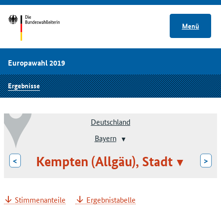
Menü
Europawahl 2019
Ergebnisse
Deutschland
Bayern
Kempten (Allgäu), Stadt
<
>
Stimmenanteile
Ergebnistabelle