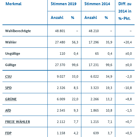
Merkmal
Stimmen 2019
Stimmen 2014
Diff. zu
2014 in
Anzahl
%
Anzahl
%
%-Pkt.
48.801
–
48.210
–
–
Wahlberechtigte
27.480
56,3
17.296
35,9
+20,4
Wähler
110
0,4
65
0,4
±0,0
Ungültige
27.370
99,6
17.231
99,6
±0,0
Gültige
9.027
33,0
6.022
34,9
-2,0
CSU
2.326
8,5
3.323
19,3
-10,8
SPD
6.009
22,0
2.266
13,2
+8,8
GRÜNE
2.545
9,3
1.865
10,8
-1,5
AfD
2.112
7,7
1.215
7,1
+0,7
FREIE WÄHLER
1.158
4,2
639
3,7
+0,5
FDP