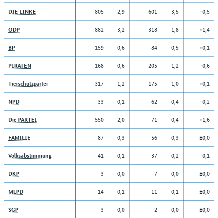
805
2,9
601
3,5
-0,5
DIE LINKE
882
3,2
318
1,8
+1,4
ÖDP
159
0,6
84
0,5
+0,1
BP
168
0,6
205
1,2
-0,6
PIRATEN
317
1,2
175
1,0
+0,1
Tierschutzpartei
33
0,1
62
0,4
-0,2
NPD
550
2,0
71
0,4
+1,6
Die PARTEI
87
0,3
56
0,3
±0,0
FAMILIE
41
0,1
37
0,2
-0,1
Volksabstimmung
3
0,0
7
0,0
±0,0
DKP
14
0,1
11
0,1
±0,0
MLPD
3
0,0
2
0,0
±0,0
SGP