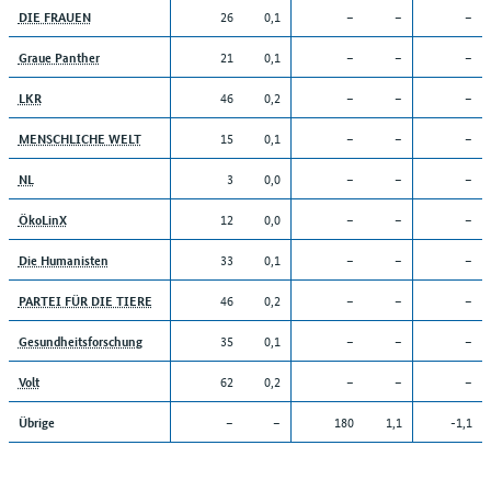
26
0,1
–
–
–
DIE FRAUEN
21
0,1
–
–
–
Graue Panther
46
0,2
–
–
–
LKR
15
0,1
–
–
–
MENSCHLICHE WELT
3
0,0
–
–
–
NL
12
0,0
–
–
–
ÖkoLinX
33
0,1
–
–
–
Die Humanisten
46
0,2
–
–
–
PARTEI FÜR DIE TIERE
35
0,1
–
–
–
Gesundheitsforschung
62
0,2
–
–
–
Volt
–
–
180
1,1
-1,1
Übrige