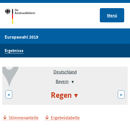
Menü
Europawahl 2019
Ergebnisse
Deutschland
Bayern
Regen
<
>
Stimmenanteile
Ergebnistabelle