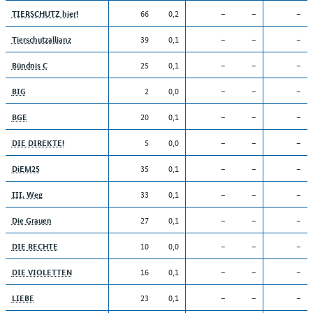
66
0,2
–
–
–
TIERSCHUTZ hier!
39
0,1
–
–
–
Tierschutzallianz
25
0,1
–
–
–
Bündnis C
2
0,0
–
–
–
BIG
20
0,1
–
–
–
BGE
5
0,0
–
–
–
DIE DIREKTE!
35
0,1
–
–
–
DiEM25
33
0,1
–
–
–
III. Weg
27
0,1
–
–
–
Die Grauen
10
0,0
–
–
–
DIE RECHTE
16
0,1
–
–
–
DIE VIOLETTEN
23
0,1
–
–
–
LIEBE