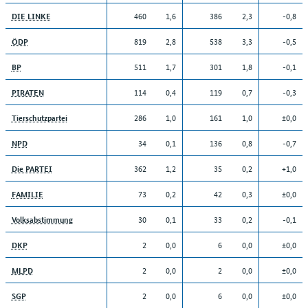
460
1,6
386
2,3
-0,8
DIE LINKE
819
2,8
538
3,3
-0,5
ÖDP
511
1,7
301
1,8
-0,1
BP
114
0,4
119
0,7
-0,3
PIRATEN
286
1,0
161
1,0
±0,0
Tierschutzpartei
34
0,1
136
0,8
-0,7
NPD
362
1,2
35
0,2
+1,0
Die PARTEI
73
0,2
42
0,3
±0,0
FAMILIE
30
0,1
33
0,2
-0,1
Volksabstimmung
2
0,0
6
0,0
±0,0
DKP
2
0,0
2
0,0
±0,0
MLPD
2
0,0
6
0,0
±0,0
SGP