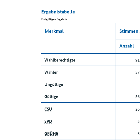
Ergebnistabelle
Endgültiges Ergebnis
Merkmal
Stimmen 
Anzahl
Wahlberechtigte
91
Wähler
57
Ungültige
Gültige
56
CSU
26
SPD
5
GRÜNE
8