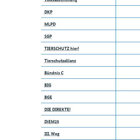
DKP
MLPD
SGP
TIERSCHUTZ hier!
Tierschutzallianz
Bündnis C
BIG
BGE
DIE DIREKTE!
DiEM25
III. Weg