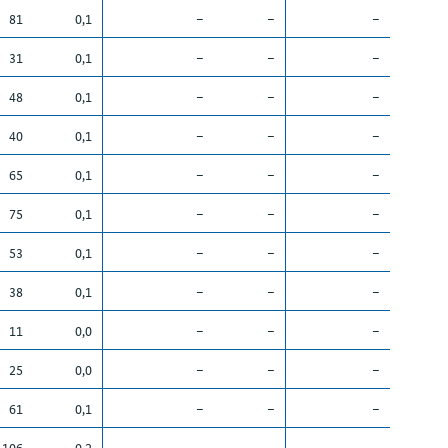
81
0,1
–
–
–
31
0,1
–
–
–
48
0,1
–
–
–
40
0,1
–
–
–
65
0,1
–
–
–
75
0,1
–
–
–
53
0,1
–
–
–
38
0,1
–
–
–
11
0,0
–
–
–
25
0,0
–
–
–
61
0,1
–
–
–
106
0,2
–
–
–