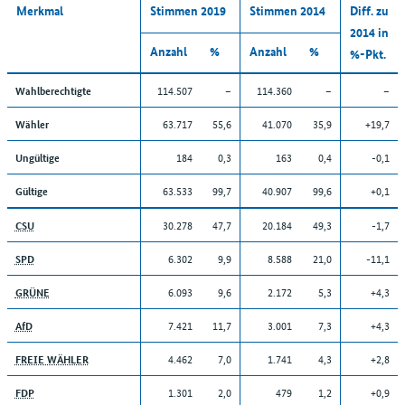
Merkmal
Stimmen 2019
Stimmen 2014
Diff. zu
2014 in
Anzahl
%
Anzahl
%
%-Pkt.
114.507
–
114.360
–
–
Wahlberechtigte
63.717
55,6
41.070
35,9
+19,7
Wähler
184
0,3
163
0,4
-0,1
Ungültige
63.533
99,7
40.907
99,6
+0,1
Gültige
30.278
47,7
20.184
49,3
-1,7
CSU
6.302
9,9
8.588
21,0
-11,1
SPD
6.093
9,6
2.172
5,3
+4,3
GRÜNE
7.421
11,7
3.001
7,3
+4,3
AfD
4.462
7,0
1.741
4,3
+2,8
FREIE WÄHLER
1.301
2,0
479
1,2
+0,9
FDP