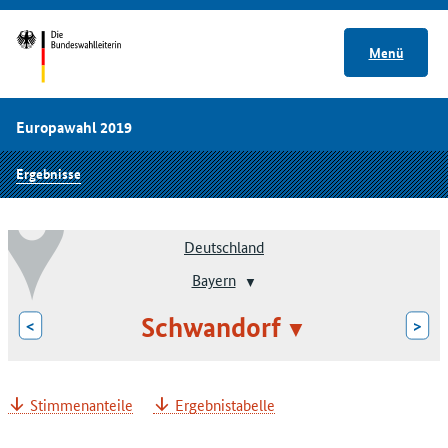
Menü
Europawahl 2019
Ergebnisse
Deutschland
Bayern
Schwandorf
<
>
Stimmenanteile
Ergebnistabelle