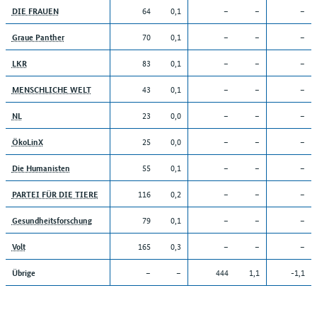
64
0,1
–
–
–
DIE FRAUEN
70
0,1
–
–
–
Graue Panther
83
0,1
–
–
–
LKR
43
0,1
–
–
–
MENSCHLICHE WELT
23
0,0
–
–
–
NL
25
0,0
–
–
–
ÖkoLinX
55
0,1
–
–
–
Die Humanisten
116
0,2
–
–
–
PARTEI FÜR DIE TIERE
79
0,1
–
–
–
Gesundheitsforschung
165
0,3
–
–
–
Volt
–
–
444
1,1
-1,1
Übrige