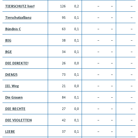
126
0,2
–
–
–
TIERSCHUTZ hier!
95
0,1
–
–
–
Tierschutzallianz
63
0,1
–
–
–
Bündnis C
38
0,1
–
–
–
BIG
34
0,1
–
–
–
BGE
26
0,0
–
–
–
DIE DIREKTE!
73
0,1
–
–
–
DiEM25
21
0,0
–
–
–
III. Weg
84
0,1
–
–
–
Die Grauen
27
0,0
–
–
–
DIE RECHTE
42
0,1
–
–
–
DIE VIOLETTEN
37
0,1
–
–
–
LIEBE