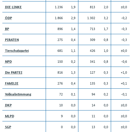
1.236
1,9
813
2,0
±0,0
DIE LINKE
1.866
2,9
1.302
3,2
-0,2
ÖDP
896
1,4
713
1,7
-0,3
BP
275
0,4
309
0,8
-0,3
PIRATEN
681
1,1
426
1,0
±0,0
Tierschutzpartei
150
0,2
341
0,8
-0,6
NPD
816
1,3
127
0,3
+1,0
Die PARTEI
276
0,4
135
0,3
+0,1
FAMILIE
72
0,1
94
0,2
-0,1
Volksabstimmung
10
0,0
14
0,0
±0,0
DKP
9
0,0
11
0,0
±0,0
MLPD
0
0,0
13
0,0
±0,0
SGP