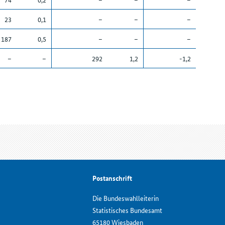
23
0,1
–
–
–
187
0,5
–
–
–
–
–
292
1,2
-1,2
Postanschrift
Die Bundeswahlleiterin
Statistisches Bundesamt
65180 Wiesbaden