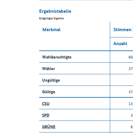
Ergebnistabelle
Endgültiges Ergebnis
Merkmal
Stimmen 
Anzahl
Wahlberechtigte
60
Wähler
37
Ungültige
Gültige
37
CSU
13
SPD
3
GRÜNE
8