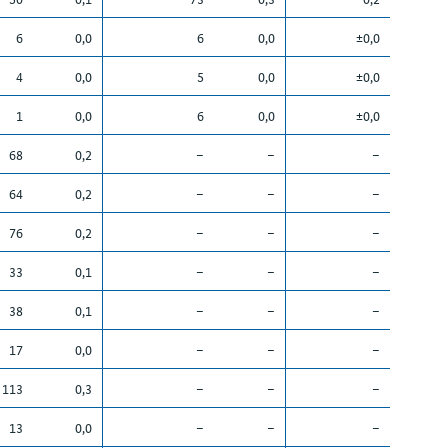
6
0,0
6
0,0
±0,0
4
0,0
5
0,0
±0,0
1
0,0
6
0,0
±0,0
68
0,2
–
–
–
64
0,2
–
–
–
76
0,2
–
–
–
33
0,1
–
–
–
38
0,1
–
–
–
17
0,0
–
–
–
113
0,3
–
–
–
13
0,0
–
–
–