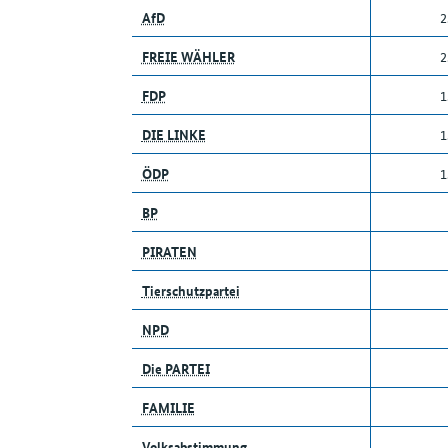
AfD
2
FREIE WÄHLER
2
FDP
1
DIE LINKE
1
ÖDP
1
BP
PIRATEN
Tierschutzpartei
NPD
Die PARTEI
FAMILIE
Volksabstimmung