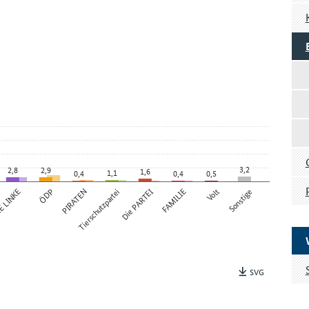
3,2
2,8
2,9
1,6
1,1
0,4
0,4
0,5
 LINKE
ÖDP
PIRATEN
Tierschutzpartei
Die PARTEI
FAMILIE
Volt
Sonstige
SVG