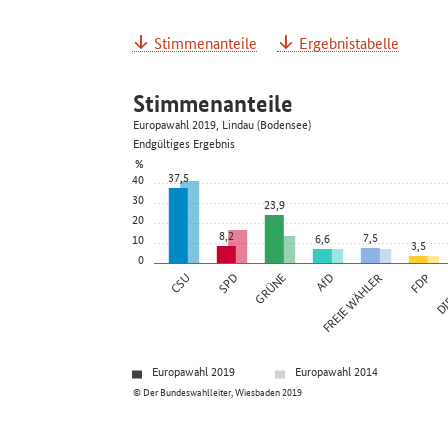
Stimmenanteile
Ergebnistabelle
Stimmenanteile
Europawahl 2019, Lindau (Bodensee)
Endgültiges Ergebnis
%
37,5
40
30
23,9
20
8,2
7,5
6,6
10
3,5
0
CSU
SPD
GRÜNE
AfD
FREIE WÄHLER
FDP
DIE
Europawahl 2019
Europawahl 2014
© Der Bundeswahlleiter, Wiesbaden 2019