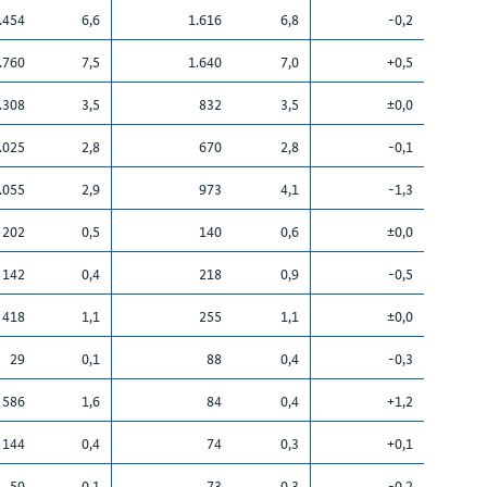
.454
6,6
1.616
6,8
-0,2
.760
7,5
1.640
7,0
+0,5
.308
3,5
832
3,5
±0,0
.025
2,8
670
2,8
-0,1
.055
2,9
973
4,1
-1,3
202
0,5
140
0,6
±0,0
142
0,4
218
0,9
-0,5
418
1,1
255
1,1
±0,0
29
0,1
88
0,4
-0,3
586
1,6
84
0,4
+1,2
144
0,4
74
0,3
+0,1
50
0,1
73
0,3
-0,2