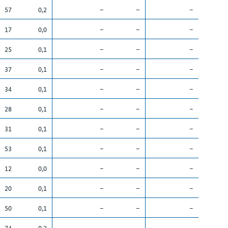
57
0,2
–
–
–
17
0,0
–
–
–
25
0,1
–
–
–
37
0,1
–
–
–
34
0,1
–
–
–
28
0,1
–
–
–
31
0,1
–
–
–
53
0,1
–
–
–
12
0,0
–
–
–
20
0,1
–
–
–
50
0,1
–
–
–
74
0,2
–
–
–