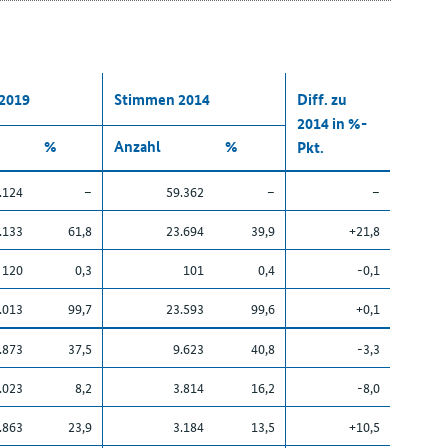
2019
Stimmen 2014
Diff. zu
2014 in %-
%
Anzahl
%
Pkt.
.124
–
59.362
–
–
.133
61,8
23.694
39,9
+21,8
120
0,3
101
0,4
-0,1
.013
99,7
23.593
99,6
+0,1
.873
37,5
9.623
40,8
-3,3
.023
8,2
3.814
16,2
-8,0
.863
23,9
3.184
13,5
+10,5