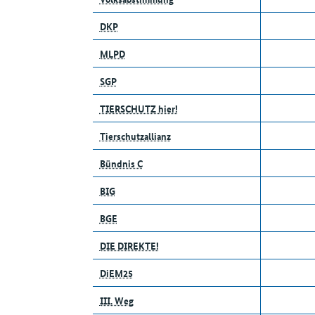
DKP
MLPD
SGP
TIERSCHUTZ hier!
Tierschutzallianz
Bündnis C
BIG
BGE
DIE DIREKTE!
DiEM25
III. Weg