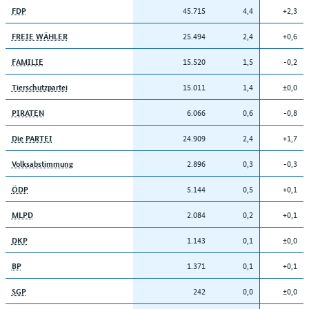
45.715
4,4
+2,3
FDP
25.494
2,4
+0,6
FREIE WÄHLER
15.520
1,5
-0,2
FAMILIE
15.011
1,4
±0,0
Tierschutzpartei
6.066
0,6
-0,8
PIRATEN
24.909
2,4
+1,7
Die PARTEI
2.896
0,3
-0,3
Volksabstimmung
5.144
0,5
+0,1
ÖDP
2.084
0,2
+0,1
MLPD
1.143
0,1
±0,0
DKP
1.371
0,1
+0,1
BP
242
0,0
±0,0
SGP