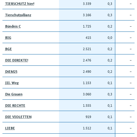
3.339
0,3
–
TIERSCHUTZ hier!
3.166
0,3
–
Tierschutzallianz
1.725
0,2
–
Bündnis C
415
0,0
–
BIG
2.521
0,2
–
BGE
2.476
0,2
–
DIE DIREKTE!
2.490
0,2
–
DiEM25
1.153
0,1
–
III. Weg
3.060
0,3
–
Die Grauen
1.555
0,1
–
DIE RECHTE
919
0,1
–
DIE VIOLETTEN
1.512
0,1
–
LIEBE