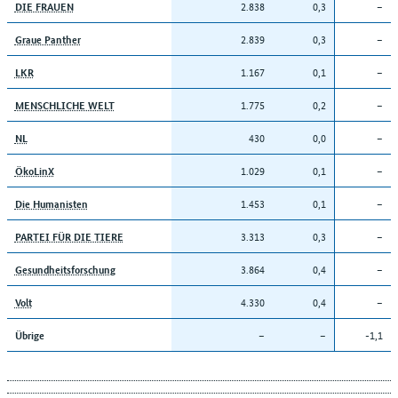
2.838
0,3
–
DIE FRAUEN
2.839
0,3
–
Graue Panther
1.167
0,1
–
LKR
1.775
0,2
–
MENSCHLICHE WELT
430
0,0
–
NL
1.029
0,1
–
ÖkoLinX
1.453
0,1
–
Die Humanisten
3.313
0,3
–
PARTEI FÜR DIE TIERE
3.864
0,4
–
Gesundheitsforschung
4.330
0,4
–
Volt
–
–
-1,1
Übrige