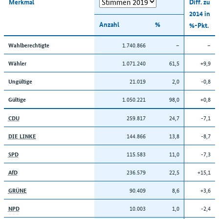
Merkmal
Diff. zu
2014 in
Anzahl
%
%-Pkt.
1.740.866
–
–
Wahlberechtigte
1.071.240
61,5
+9,9
Wähler
21.019
2,0
-0,8
Ungültige
1.050.221
98,0
+0,8
Gültige
259.817
24,7
-7,1
CDU
144.866
13,8
-8,7
DIE LINKE
115.583
11,0
-7,3
SPD
236.579
22,5
+15,1
AfD
90.409
8,6
+3,6
GRÜNE
10.003
1,0
-2,4
NPD