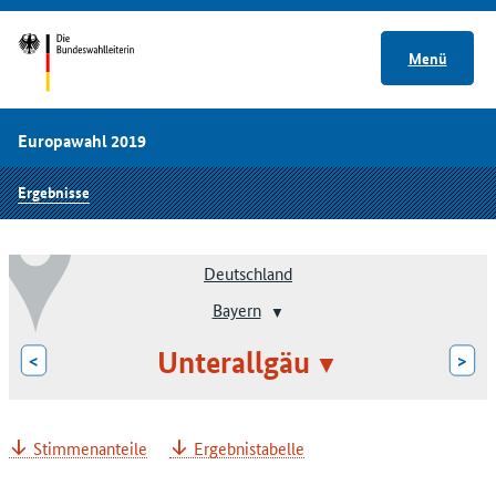
Menü
Europawahl 2019
Ergebnisse
Deutschland
Bayern
Unterallgäu
<
>
Stimmenanteile
Ergebnistabelle