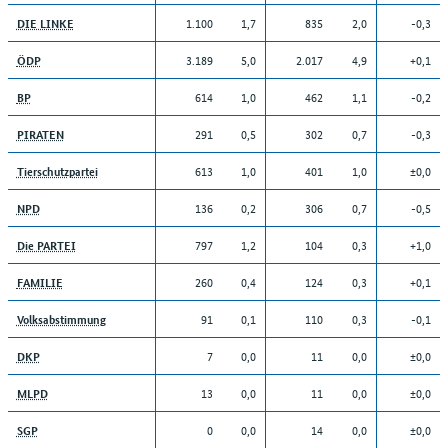
1.100
1,7
835
2,0
-0,3
DIE LINKE
3.189
5,0
2.017
4,9
+0,1
ÖDP
614
1,0
462
1,1
-0,2
BP
291
0,5
302
0,7
-0,3
PIRATEN
613
1,0
401
1,0
±0,0
Tierschutzpartei
136
0,2
306
0,7
-0,5
NPD
797
1,2
104
0,3
+1,0
Die PARTEI
260
0,4
124
0,3
+0,1
FAMILIE
91
0,1
110
0,3
-0,1
Volksabstimmung
7
0,0
11
0,0
±0,0
DKP
13
0,0
11
0,0
±0,0
MLPD
0
0,0
14
0,0
±0,0
SGP