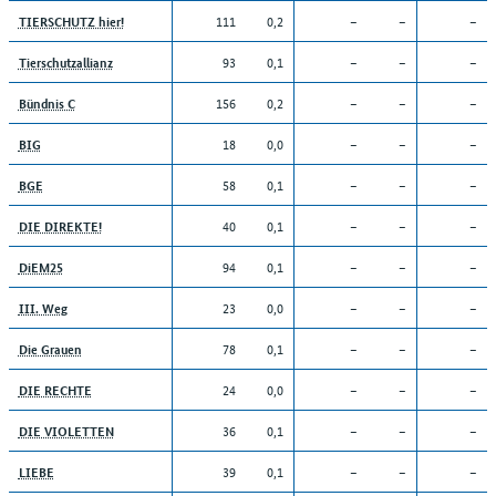
111
0,2
–
–
–
TIERSCHUTZ hier!
93
0,1
–
–
–
Tierschutzallianz
156
0,2
–
–
–
Bündnis C
18
0,0
–
–
–
BIG
58
0,1
–
–
–
BGE
40
0,1
–
–
–
DIE DIREKTE!
94
0,1
–
–
–
DiEM25
23
0,0
–
–
–
III. Weg
78
0,1
–
–
–
Die Grauen
24
0,0
–
–
–
DIE RECHTE
36
0,1
–
–
–
DIE VIOLETTEN
39
0,1
–
–
–
LIEBE