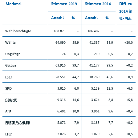
Merkmal
Stimmen 2019
Stimmen 2014
Diff. zu
2014 in
Anzahl
%
Anzahl
%
%-Pkt.
108.873
–
106.402
–
–
Wahlberechtigte
64.090
58,9
41.387
38,9
+20,0
Wähler
174
0,3
210
0,5
-0,2
Ungültige
63.916
99,7
41.177
99,5
+0,2
Gültige
28.551
44,7
18.769
45,6
-0,9
CSU
3.810
6,0
5.139
12,5
-6,5
SPD
9.316
14,6
3.624
8,8
+5,8
GRÜNE
6.401
10,0
3.961
9,6
+0,4
AfD
5.071
7,9
3.185
7,7
+0,2
FREIE WÄHLER
2.026
3,2
1.079
2,6
+0,5
FDP