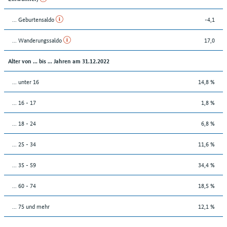
... Geburtensaldo
-4,1
... Wanderungssaldo
17,0
Alter von ... bis ... Jahren am 31.12.2022
... unter 16
14,8 %
... 16 - 17
1,8 %
... 18 - 24
6,8 %
... 25 - 34
11,6 %
... 35 - 59
34,4 %
... 60 - 74
18,5 %
... 75 und mehr
12,1 %