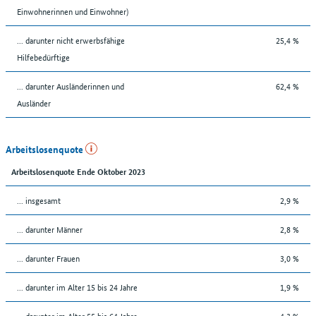
Einwohnerinnen und Einwohner)
... darunter nicht erwerbsfähige
25,4 %
Hilfebedürftige
... darunter Ausländerinnen und
62,4 %
Ausländer
Arbeitslosenquote
Arbeitslosenquote Ende Oktober 2023
... insgesamt
2,9 %
... darunter Männer
2,8 %
... darunter Frauen
3,0 %
... darunter im Alter 15 bis 24 Jahre
1,9 %
... darunter im Alter 55 bis 64 Jahre
4,3 %