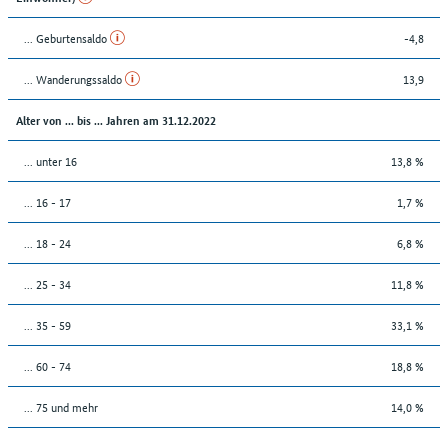
... Geburtensaldo
-4,8
... Wanderungssaldo
13,9
Alter von ... bis ... Jahren am 31.12.2022
... unter 16
13,8 %
... 16 - 17
1,7 %
... 18 - 24
6,8 %
... 25 - 34
11,8 %
... 35 - 59
33,1 %
... 60 - 74
18,8 %
... 75 und mehr
14,0 %