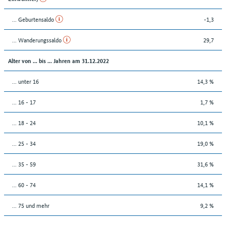
... Geburtensaldo
-1,3
... Wanderungssaldo
29,7
Alter von ... bis ... Jahren am 31.12.2022
... unter 16
14,3 %
... 16 - 17
1,7 %
... 18 - 24
10,1 %
... 25 - 34
19,0 %
... 35 - 59
31,6 %
... 60 - 74
14,1 %
... 75 und mehr
9,2 %