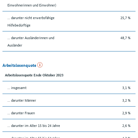
Einwohnerinnen und Einwohner)
... darunter nicht erwerbsfähige
25,7 %
Hilfebedürftige
... darunter Ausländerinnen und
48,7 %
Ausländer
Arbeitslosenquote
Arbeitslosenquote Ende Oktober 2023
... insgesamt
3,1 %
... darunter Männer
3,2 %
... darunter Frauen
2,9 %
... darunter im Alter 15 bis 24 Jahre
2,6 %
... darunter im Alter 55 bis 64 Jahre
4,2 %