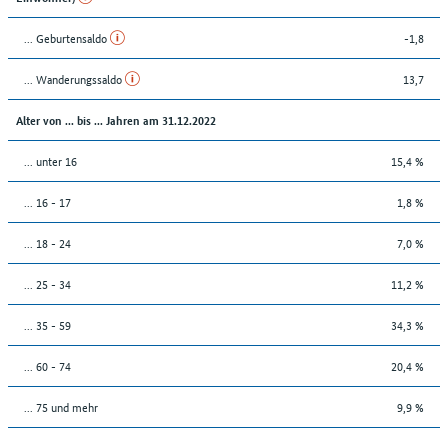
... Geburtensaldo
-1,8
... Wanderungssaldo
13,7
Alter von ... bis ... Jahren am 31.12.2022
... unter 16
15,4 %
... 16 - 17
1,8 %
... 18 - 24
7,0 %
... 25 - 34
11,2 %
... 35 - 59
34,3 %
... 60 - 74
20,4 %
... 75 und mehr
9,9 %