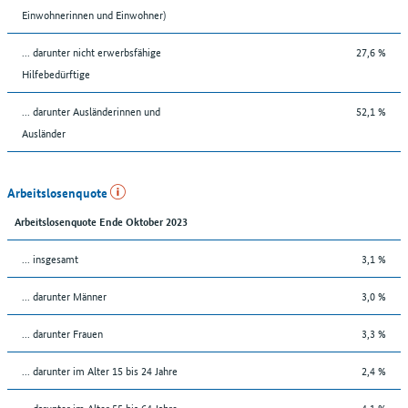
Einwohnerinnen und Einwohner)
... darunter nicht erwerbsfähige
27,6 %
Hilfebedürftige
... darunter Ausländerinnen und
52,1 %
Ausländer
Arbeitslosenquote
Arbeitslosenquote Ende Oktober 2023
... insgesamt
3,1 %
... darunter Männer
3,0 %
... darunter Frauen
3,3 %
... darunter im Alter 15 bis 24 Jahre
2,4 %
... darunter im Alter 55 bis 64 Jahre
4,1 %