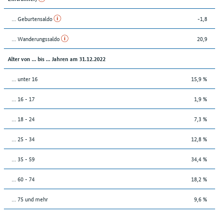
... Geburtensaldo
-1,8
... Wanderungssaldo
20,9
Alter von ... bis ... Jahren am 31.12.2022
... unter 16
15,9 %
... 16 - 17
1,9 %
... 18 - 24
7,3 %
... 25 - 34
12,8 %
... 35 - 59
34,4 %
... 60 - 74
18,2 %
... 75 und mehr
9,6 %