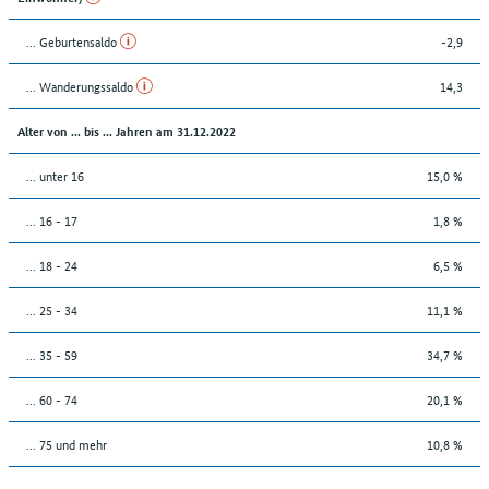
... Geburtensaldo
-2,9
... Wanderungssaldo
14,3
Alter von ... bis ... Jahren am 31.12.2022
... unter 16
15,0 %
... 16 - 17
1,8 %
... 18 - 24
6,5 %
... 25 - 34
11,1 %
... 35 - 59
34,7 %
... 60 - 74
20,1 %
... 75 und mehr
10,8 %