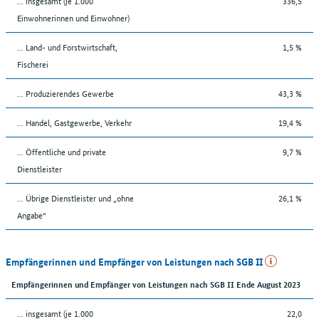
... insgesamt (je 1.000
336,5
Einwohnerinnen und Einwohner)
... Land- und Forstwirtschaft,
1,5 %
Fischerei
... Produzierendes Gewerbe
43,3 %
... Handel, Gastgewerbe, Verkehr
19,4 %
... Öffentliche und private
9,7 %
Dienstleister
... Übrige Dienstleister und „ohne
26,1 %
Angabe“
Empfängerinnen und Empfänger von Leistungen nach SGB II
Empfängerinnen und Empfänger von Leistungen nach SGB II Ende August 2023
... insgesamt (je 1.000
22,0