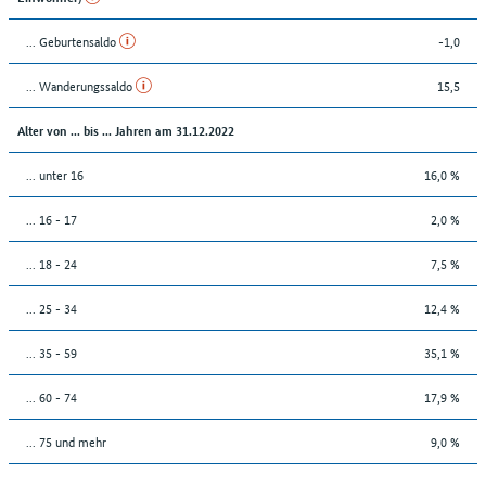
... Geburtensaldo
-1,0
... Wanderungssaldo
15,5
Alter von ... bis ... Jahren am 31.12.2022
... unter 16
16,0 %
... 16 - 17
2,0 %
... 18 - 24
7,5 %
... 25 - 34
12,4 %
... 35 - 59
35,1 %
... 60 - 74
17,9 %
... 75 und mehr
9,0 %