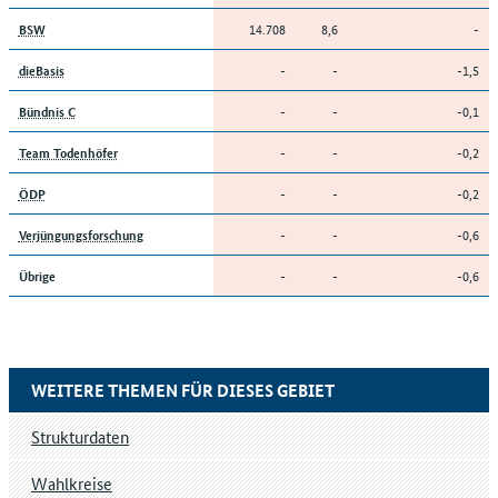
14.708
8,6
-
BSW
-
-
-1,5
dieBasis
-
-
-0,1
Bündnis C
-
-
-0,2
Team Todenhöfer
-
-
-0,2
ÖDP
-
-
-0,6
Verjüngungsforschung
-
-
-0,6
Übrige
WEITERE THEMEN FÜR DIESES GEBIET
Strukturdaten
Wahlkreise