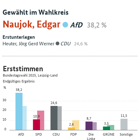
Gewählt im Wahlkreis
Naujok, Edgar
AfD
38,2 %
Erstunterlegen
Heuter, Jörg Gerd Werner
CDU
24,6 %
Erststimmen
Bundestagswahl 2025, Leipzig-Land
Endgültiges Ergebnis
%
38,2
30
24,6
20
11,5
10,9
8,7
10
3,5
2,6
0
AfD
SPD
CDU
FDP
Die
GRÜNE
Sonstige
Linke