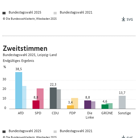
Bundestagswahl 2025
Bundestagswahl 2021
© Die Bundeswahlleiterin, Wiesbaden 2025
SVG
Zweitstimmen
Bundestagswahl 2025, Leipzig-Land
Endgültiges Ergebnis
%
38,5
30
22,3
20
13,7
8,8
8,8
10
4,6
3,4
0
AfD
SPD
CDU
FDP
Die
GRÜNE
Sonstige
Linke
Bundestagswahl 2025
Bundestagswahl 2021
© Die Bundeswahlleiterin, Wiesbaden 2025
SVG