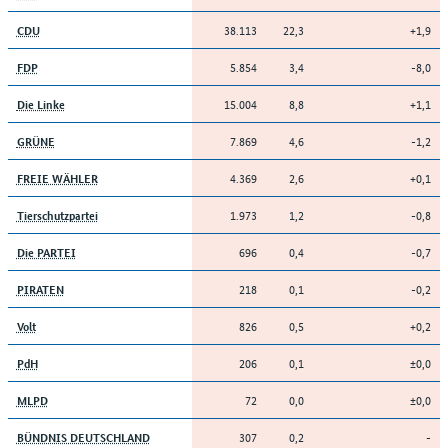
38.113
22,3
+1,9
CDU
5.854
3,4
-8,0
FDP
15.004
8,8
+1,1
Die Linke
7.869
4,6
-1,2
GRÜNE
4.369
2,6
+0,1
FREIE WÄHLER
1.973
1,2
-0,8
Tierschutzpartei
696
0,4
-0,7
Die PARTEI
218
0,1
-0,2
PIRATEN
826
0,5
+0,2
Volt
206
0,1
±0,0
PdH
72
0,0
±0,0
MLPD
307
0,2
-
BÜNDNIS DEUTSCHLAND