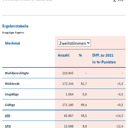
Ergebnistabelle
Endgültiges Ergebnis
Merkmal
Anzahl
%
Diff. zu 2021
in %-Punkten
210.845
-
-
Wahlberechtigte
172.244
81,7
+5,5
Wählende
1.064
0,6
-0,5
Ungültige
171.180
99,4
+0,5
Gültige
65.867
38,5
+14,5
AfD
15.098
8,8
-12,4
SPD