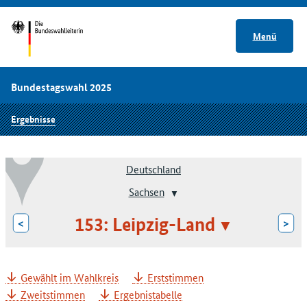
Menü
Bundestagswahl 2025
Ergebnisse
Deutschland
Sachsen
153: Leipzig-Land
<
>
Gewählt im Wahlkreis
Erststimmen
Zweitstimmen
Ergebnistabelle