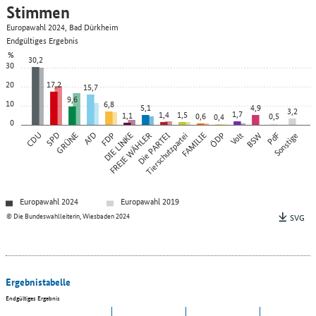
Stimmen
Europawahl 2024, Bad Dürkheim
Endgültiges Ergebnis
%
30,2
30
20
17,2
15,7
9,6
10
6,8
5,1
4,9
3,2
1,7
1,4
1,5
1,1
0,6
0,5
0,4
0
CDU
SPD
GRÜNE
AfD
FDP
DIE LINKE
FREIE WÄHLER
Die PARTEI
Tierschutzpartei
FAMILIE
ÖDP
Volt
BSW
PdF
Sonstige
Europawahl 2024
Europawahl 2019
© Die Bundeswahlleiterin, Wiesbaden 2024
SVG
Ergebnistabelle
Endgültiges Ergebnis