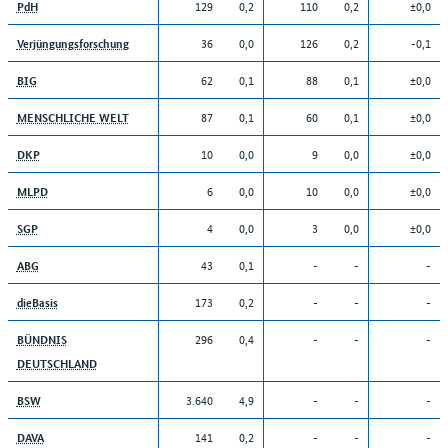
129
0,2
110
0,2
±0,0
PdH
36
0,0
126
0,2
-0,1
Verjüngungsforschung
62
0,1
88
0,1
±0,0
BIG
87
0,1
60
0,1
±0,0
MENSCHLICHE WELT
10
0,0
9
0,0
±0,0
DKP
6
0,0
10
0,0
±0,0
MLPD
4
0,0
3
0,0
±0,0
SGP
43
0,1
-
-
-
ABG
173
0,2
-
-
-
dieBasis
296
0,4
-
-
-
BÜNDNIS
DEUTSCHLAND
3.640
4,9
-
-
-
BSW
141
0,2
-
-
-
DAVA