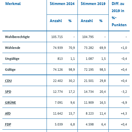
Merkmal
Stimmen 2024
Stimmen 2019
Diff. zu
2019 in
%-
Anzahl
%
Anzahl
%
Punkten
105.715
-
104.795
-
-
Wahlberechtigte
74.939
70,9
73.282
69,9
+1,0
Wählende
813
1,1
1.087
1,5
-0,4
Ungültige
74.126
98,9
72.195
98,5
+0,4
Gültige
22.402
30,2
21.501
29,8
+0,4
CDU
12.774
17,2
14.734
20,4
-3,2
SPD
7.091
9,6
11.909
16,5
-6,9
GRÜNE
11.642
15,7
8.223
11,4
+4,3
AfD
5.039
6,8
4.598
6,4
+0,4
FDP