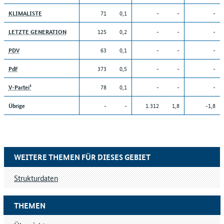
71
0,1
-
-
-
KLIMALISTE
125
0,2
-
-
-
LETZTE GENERATION
63
0,1
-
-
-
PDV
373
0,5
-
-
-
PdF
78
0,1
-
-
-
V-Partei³
-
-
1.312
1,8
-1,8
Übrige
WEITERE THEMEN FÜR DIESES GEBIET
Strukturdaten
THEMEN