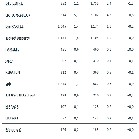
852
1,1
1.755
2,4
-1,3
DIE LINKE
3.814
5,1
3.102
4,3
+0,8
FREIE WÄHLER
1.045
1,4
1.174
1,6
-0,2
Die PARTEI
1.134
1,5
1.104
1,5
±0,0
Tierschutzpartei
451
0,6
460
0,6
±0,0
FAMILIE
267
0,4
310
0,4
-0,1
ÖDP
312
0,4
368
0,5
-0,1
PIRATEN
1.248
1,7
582
0,8
+0,9
Volt
428
0,6
236
0,3
+0,3
TIERSCHUTZ hier!
107
0,1
125
0,2
±0,0
MERA25
57
0,1
143
0,2
-0,1
HEIMAT
126
0,2
153
0,2
±0,0
Bündnis C