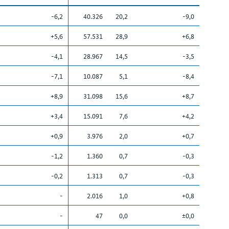
-6,2
40.326
20,2
-9,0
+5,6
57.531
28,9
+6,8
-4,1
28.967
14,5
-3,5
-7,1
10.087
5,1
-8,4
+8,9
31.098
15,6
+8,7
+3,4
15.091
7,6
+4,2
+0,9
3.976
2,0
+0,7
-1,2
1.360
0,7
-0,3
-0,2
1.313
0,7
-0,3
-
2.016
1,0
+0,8
-
47
0,0
±0,0