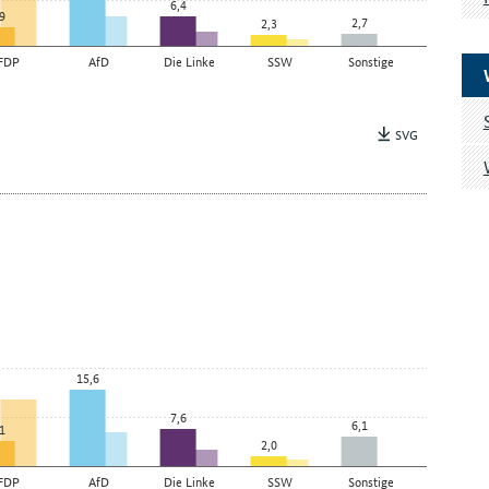
6,4
9
2,7
2,3
FDP
AfD
Die Linke
SSW
Sonstige
SVG
15,6
7,6
6,1
1
2,0
FDP
AfD
Die Linke
SSW
Sonstige