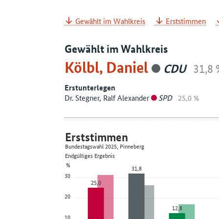
Gewählt im Wahlkreis
Erststimmen
Gewählt im Wahlkreis
Kölbl, Daniel
CDU
31,8 
Erstunterlegen
Dr. Stegner, Ralf Alexander
SPD
25,0 %
Erststimmen
Bundestagswahl 2025, Pinneberg
Endgültiges Ergebnis
%
31,8
30
25,0
20
12,8
10