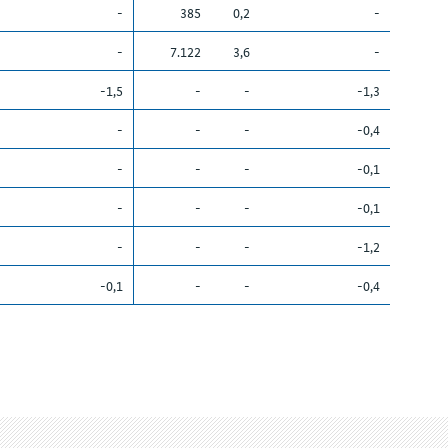
-
385
0,2
-
-
7.122
3,6
-
-1,5
-
-
-1,3
-
-
-
-0,4
-
-
-
-0,1
-
-
-
-0,1
-
-
-
-1,2
-0,1
-
-
-0,4