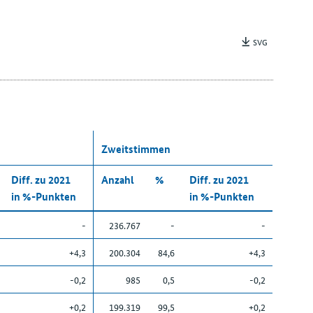
SVG
Zweitstimmen
Diff. zu 2021
Anzahl
%
Diff. zu 2021
in %-Punkten
in %-Punkten
-
236.767
-
-
+4,3
200.304
84,6
+4,3
-0,2
985
0,5
-0,2
+0,2
199.319
99,5
+0,2