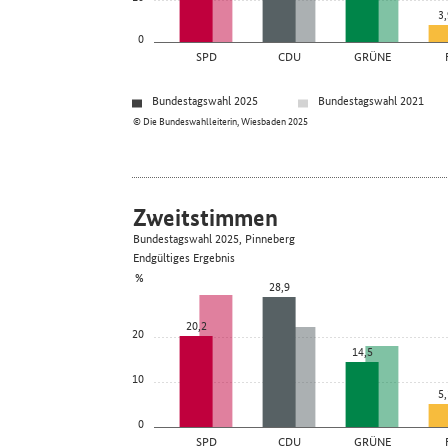
3,
0
SPD
CDU
GRÜNE
Bundestagswahl 2025
Bundestagswahl 2021
© Die Bundeswahlleiterin, Wiesbaden 2025
Zweitstimmen
Bundestagswahl 2025, Pinneberg
Endgültiges Ergebnis
%
28,9
20,2
20
14,5
10
5,
0
SPD
CDU
GRÜNE