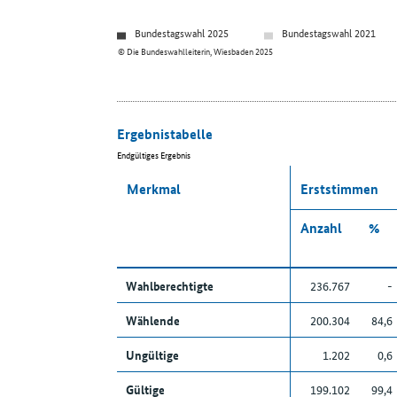
Bundestagswahl 2025
Bundestagswahl 2021
© Die Bundeswahlleiterin, Wiesbaden 2025
Ergebnistabelle
Endgültiges Ergebnis
Merkmal
Erststimmen
Anzahl
%
Wahlberechtigte
236.767
-
Wählende
200.304
84,6
Ungültige
1.202
0,6
Gültige
199.102
99,4