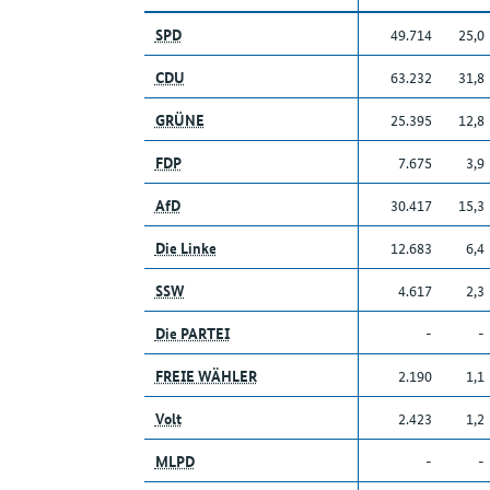
SPD
49.714
25,0
CDU
63.232
31,8
GRÜNE
25.395
12,8
FDP
7.675
3,9
AfD
30.417
15,3
Die Linke
12.683
6,4
SSW
4.617
2,3
Die PARTEI
-
-
FREIE WÄHLER
2.190
1,1
Volt
2.423
1,2
MLPD
-
-