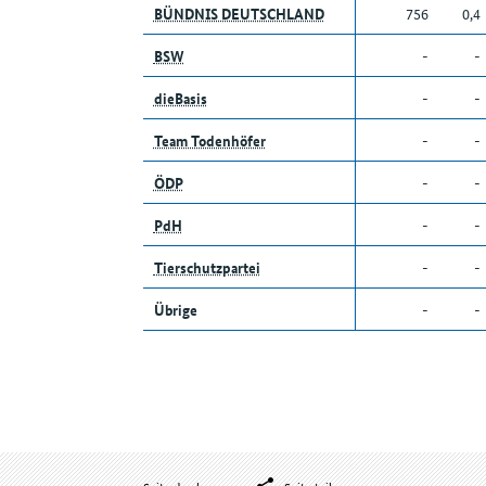
BÜNDNIS DEUTSCHLAND
756
0,4
BSW
-
-
dieBasis
-
-
Team Todenhöfer
-
-
ÖDP
-
-
PdH
-
-
Tierschutzpartei
-
-
Übrige
-
-