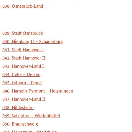
038: Osnabrück-Land
039: Stadt Osnabrück
040: Nienburg II – Schaumburg
041: Stadt Hannover I
042: Stadt Hannover II
043: Hannover-Land I
044: Celle – Uelzen
045: Gifhorn – Peine
046: Hameln-Pyrmont – Holzminden
047: Hannover-Land II
048: Hildesheim
049: Salzgitter – Wolfenbüttel
050: Braunschweig
051: Helmstedt – Wolfsburg