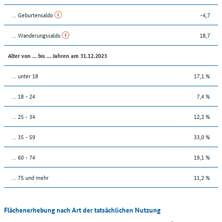
... Geburtensaldo
-4,7
... Wanderungssaldo
18,7
Alter von ... bis ... Jahren am 31.12.2023
... unter 18
17,1 %
... 18 - 24
7,4 %
... 25 - 34
12,2 %
... 35 - 59
33,0 %
... 60 - 74
19,1 %
... 75 und mehr
11,2 %
Flächenerhebung nach Art der tatsächlichen Nutzung