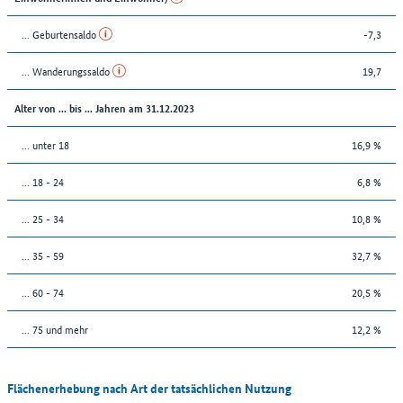
... Geburtensaldo
-7,3
... Wanderungssaldo
19,7
Alter von ... bis ... Jahren am 31.12.2023
... unter 18
16,9 %
... 18 - 24
6,8 %
... 25 - 34
10,8 %
... 35 - 59
32,7 %
... 60 - 74
20,5 %
... 75 und mehr
12,2 %
Flächenerhebung nach Art der tatsächlichen Nutzung