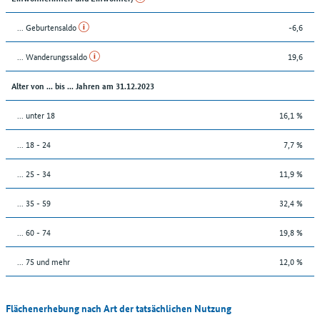
... Geburtensaldo
-6,6
... Wanderungssaldo
19,6
Alter von ... bis ... Jahren am 31.12.2023
... unter 18
16,1 %
... 18 - 24
7,7 %
... 25 - 34
11,9 %
... 35 - 59
32,4 %
... 60 - 74
19,8 %
... 75 und mehr
12,0 %
Flächenerhebung nach Art der tatsächlichen Nutzung