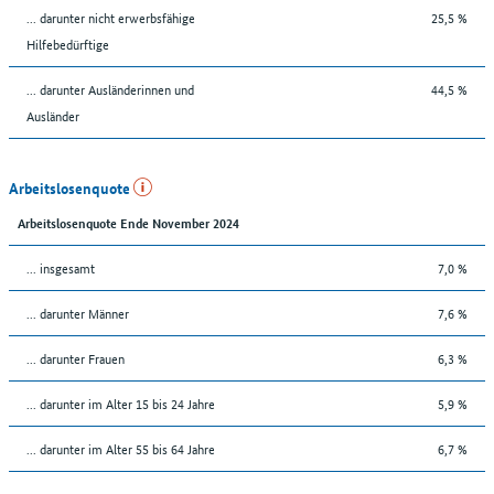
... darunter nicht erwerbsfähige
25,5 %
Hilfebedürftige
... darunter Ausländerinnen und
44,5 %
Ausländer
Arbeitslosenquote
Arbeitslosenquote Ende November 2024
... insgesamt
7,0 %
... darunter Männer
7,6 %
... darunter Frauen
6,3 %
... darunter im Alter 15 bis 24 Jahre
5,9 %
... darunter im Alter 55 bis 64 Jahre
6,7 %