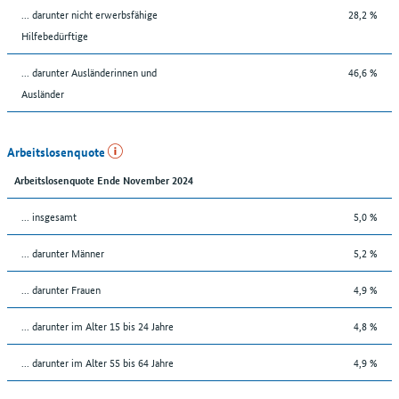
... darunter nicht erwerbsfähige
28,2 %
Hilfebedürftige
... darunter Ausländerinnen und
46,6 %
Ausländer
Arbeitslosenquote
Arbeitslosenquote Ende November 2024
... insgesamt
5,0 %
... darunter Männer
5,2 %
... darunter Frauen
4,9 %
... darunter im Alter 15 bis 24 Jahre
4,8 %
... darunter im Alter 55 bis 64 Jahre
4,9 %