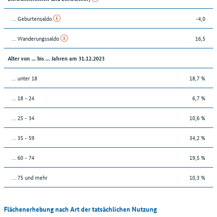
... Geburtensaldo
-4,0
... Wanderungssaldo
16,5
Alter von ... bis ... Jahren am 31.12.2023
... unter 18
18,7 %
... 18 - 24
6,7 %
... 25 - 34
10,6 %
... 35 - 59
34,2 %
... 60 - 74
19,5 %
... 75 und mehr
10,3 %
Flächenerhebung nach Art der tatsächlichen Nutzung