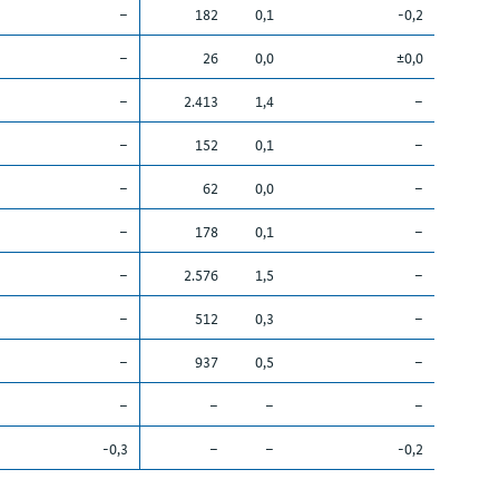
–
182
0,1
-0,2
–
26
0,0
±0,0
–
2.413
1,4
–
–
152
0,1
–
–
62
0,0
–
–
178
0,1
–
–
2.576
1,5
–
–
512
0,3
–
–
937
0,5
–
–
–
–
–
-0,3
–
–
-0,2