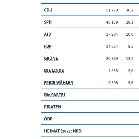
CDU
51.770
30,2
SPD
48.158
28,1
AfD
17.204
10,0
FDP
14.624
8,5
GRÜNE
20.869
12,2
DIE LINKE
4.535
2,6
FREIE WÄHLER
9.698
5,6
Die PARTEI
–
–
PIRATEN
–
–
ÖDP
–
–
HEIMAT (2021: NPD)
–
–