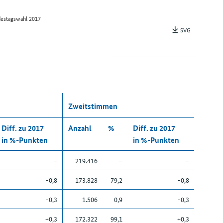
estagswahl 2017
SVG
Zweitstimmen
Diff. zu 2017
Anzahl
%
Diff. zu 2017
in %-Punkten
in %-Punkten
–
219.416
–
–
-0,8
173.828
79,2
-0,8
-0,3
1.506
0,9
-0,3
+0,3
172.322
99,1
+0,3