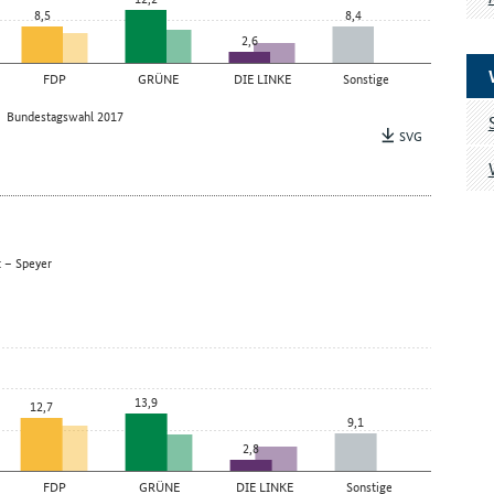
8,5
8,4
2,6
FDP
GRÜNE
DIE LINKE
Sonstige
Bundestagswahl 2017
SVG
t – Speyer
13,9
12,7
9,1
2,8
FDP
GRÜNE
DIE LINKE
Sonstige