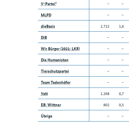
V-Partei³
–
–
MLPD
–
–
dieBasis
2.722
1,6
DiB
–
–
Wir Bürger (2021: LKR)
–
–
Die Humanisten
–
–
Tierschutzpartei
–
–
Team Todenhöfer
–
–
Volt
1.268
0,7
EB: Wittner
802
0,5
Übrige
–
–