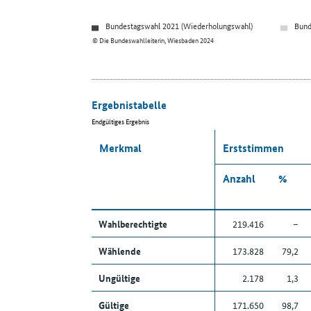
Bundestagswahl 2021 (Wiederholungswahl)
Bund
© Die Bundeswahlleiterin, Wiesbaden 2024
Ergebnistabelle
Endgültiges Ergebnis
Merkmal
Erststimmen
Anzahl
%
Wahlberechtigte
219.416
–
Wählende
173.828
79,2
Ungültige
2.178
1,3
Gültige
171.650
98,7