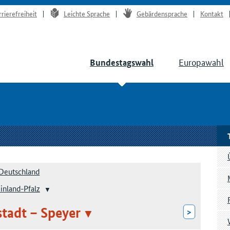
rrierefreiheit
Leichte Sprache
Gebärdensprache
Kontakt
Europawahl
Bundestagswahl
Deutschland
inland-Pfalz
stadt – Speyer
>