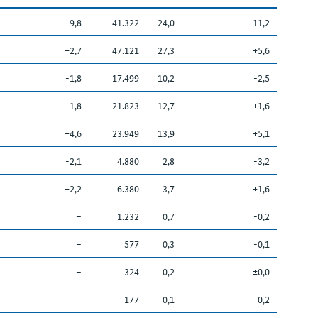
-9,8
41.322
24,0
-11,2
+2,7
47.121
27,3
+5,6
-1,8
17.499
10,2
-2,5
+1,8
21.823
12,7
+1,6
+4,6
23.949
13,9
+5,1
-2,1
4.880
2,8
-3,2
+2,2
6.380
3,7
+1,6
–
1.232
0,7
-0,2
–
577
0,3
-0,1
–
324
0,2
±0,0
–
177
0,1
-0,2