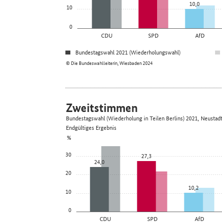
10,0
10
0
CDU
SPD
AfD
Bundestagswahl 2021 (Wiederholungswahl)
© Die Bundeswahlleiterin, Wiesbaden 2024
Zweitstimmen
Bundestagswahl (Wiederholung in Teilen Berlins) 2021, Neustad
Endgültiges Ergebnis
%
30
27,3
24,0
20
10,2
10
0
CDU
SPD
AfD