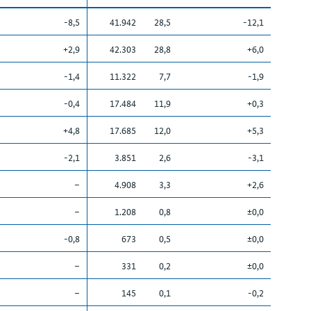
-8,5
41.942
28,5
-12,1
+2,9
42.303
28,8
+6,0
-1,4
11.322
7,7
-1,9
-0,4
17.484
11,9
+0,3
+4,8
17.685
12,0
+5,3
-2,1
3.851
2,6
-3,1
–
4.908
3,3
+2,6
–
1.208
0,8
±0,0
-0,8
673
0,5
±0,0
–
331
0,2
±0,0
–
145
0,1
-0,2