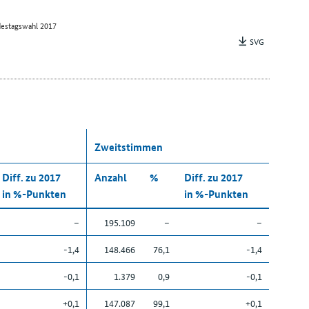
estagswahl 2017
SVG
Zweitstimmen
Diff. zu 2017
Anzahl
%
Diff. zu 2017
in %-Punkten
in %-Punkten
–
195.109
–
–
-1,4
148.466
76,1
-1,4
-0,1
1.379
0,9
-0,1
+0,1
147.087
99,1
+0,1