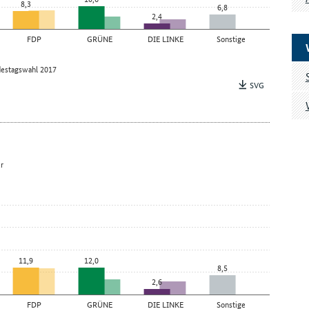
8,3
6,8
2,4
FDP
GRÜNE
DIE LINKE
Sonstige
estagswahl 2017
SVG
r
11,9
12,0
8,5
2,6
FDP
GRÜNE
DIE LINKE
Sonstige