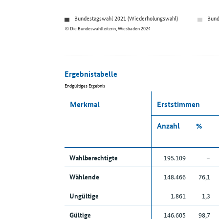
Bundestagswahl 2021 (Wiederholungswahl)
Bund
© Die Bundeswahlleiterin, Wiesbaden 2024
Ergebnistabelle
Endgültiges Ergebnis
Merkmal
Erststimmen
Anzahl
%
Wahlberechtigte
195.109
–
Wählende
148.466
76,1
Ungültige
1.861
1,3
Gültige
146.605
98,7