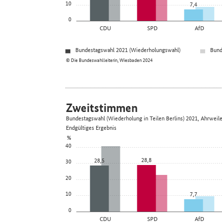
10
7,4
0
CDU
SPD
AfD
Bundestagswahl 2021 (Wiederholungswahl)
Bund
© Die Bundeswahlleiterin, Wiesbaden 2024
Zweitstimmen
Bundestagswahl (Wiederholung in Teilen Berlins) 2021, Ahrweile
Endgültiges Ergebnis
%
40
28,8
28,5
30
20
10
7,7
0
CDU
SPD
AfD