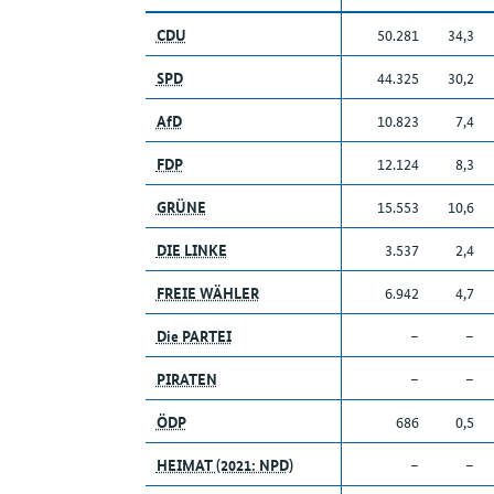
CDU
50.281
34,3
SPD
44.325
30,2
AfD
10.823
7,4
FDP
12.124
8,3
GRÜNE
15.553
10,6
DIE LINKE
3.537
2,4
FREIE WÄHLER
6.942
4,7
Die PARTEI
–
–
PIRATEN
–
–
ÖDP
686
0,5
HEIMAT (2021: NPD)
–
–