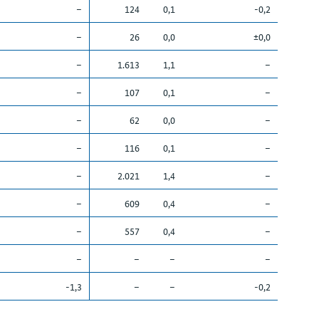
–
124
0,1
-0,2
–
26
0,0
±0,0
–
1.613
1,1
–
–
107
0,1
–
–
62
0,0
–
–
116
0,1
–
–
2.021
1,4
–
–
609
0,4
–
–
557
0,4
–
–
–
–
–
-1,3
–
–
-0,2