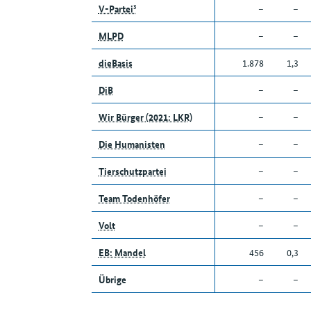
V-Partei³
–
–
MLPD
–
–
dieBasis
1.878
1,3
DiB
–
–
Wir Bürger (2021: LKR)
–
–
Die Humanisten
–
–
Tierschutzpartei
–
–
Team Todenhöfer
–
–
Volt
–
–
EB: Mandel
456
0,3
Übrige
–
–