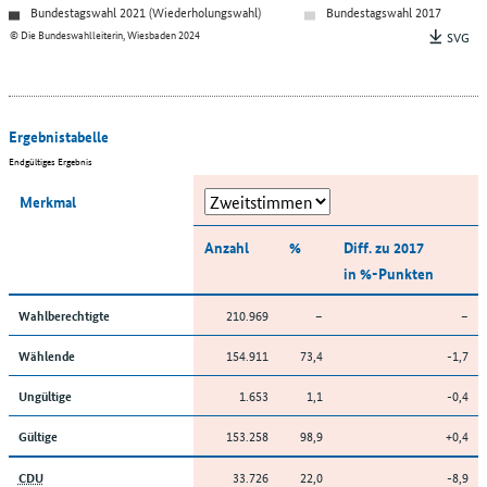
Bundestagswahl 2021 (Wiederholungswahl)
Bundestagswahl 2017
© Die Bundeswahlleiterin, Wiesbaden 2024
SVG
Ergebnistabelle
Endgültiges Ergebnis
Merkmal
Anzahl
%
Diff. zu 2017
in %-Punkten
210.969
–
–
Wahlberechtigte
154.911
73,4
-1,7
Wählende
1.653
1,1
-0,4
Ungültige
153.258
98,9
+0,4
Gültige
33.726
22,0
-8,9
CDU