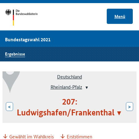
Menü
Bundestagswahl 2021
Ergebnisse
Deutschland
Rheinland-Pfalz
207:
<
>
Ludwigshafen/Frankenthal
Gewählt im Wahlkreis
Erststimmen