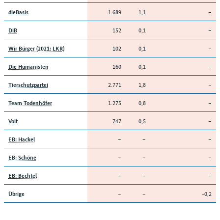
1.689
1,1
–
dieBasis
152
0,1
–
DiB
102
0,1
–
Wir Bürger (2021: LKR)
160
0,1
–
Die Humanisten
2.771
1,8
–
Tierschutzpartei
1.275
0,8
–
Team Todenhöfer
747
0,5
–
Volt
–
–
–
EB: Hackel
–
–
–
EB: Schöne
–
–
–
EB: Bechtel
–
–
-0,2
Übrige