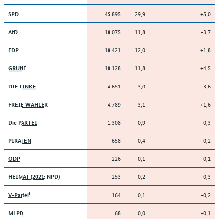
45.895
29,9
+5,0
SPD
18.075
11,8
-3,7
AfD
18.421
12,0
+1,8
FDP
18.128
11,8
+4,5
GRÜNE
4.651
3,0
-3,6
DIE LINKE
4.789
3,1
+1,6
FREIE WÄHLER
1.308
0,9
-0,3
Die PARTEI
658
0,4
-0,2
PIRATEN
226
0,1
-0,1
ÖDP
253
0,2
-0,3
HEIMAT (2021: NPD)
164
0,1
-0,2
V-Partei³
68
0,0
-0,1
MLPD