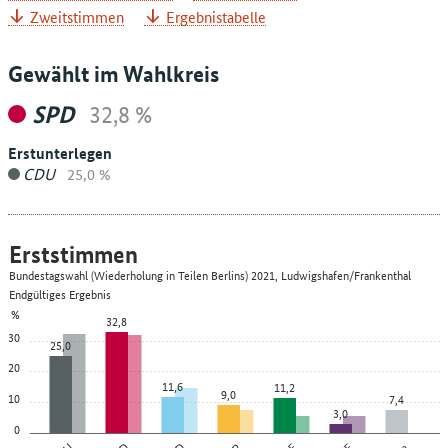
Zweitstimmen
Ergebnistabelle
Gewählt im Wahlkreis
SPD
32,8 %
Erstunterlegen
CDU
25,0 %
Erststimmen
Bundestagswahl (Wiederholung in Teilen Berlins) 2021, Ludwigshafen/Frankenthal
Endgültiges Ergebnis
%
32,8
30
25,0
20
11,6
11,2
9,0
10
7,4
3,0
0