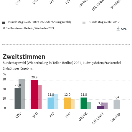
CDU
SPD
AfD
FDP
GRÜNE
DIE LINKE
Sonstige
Bundestagswahl 2021 (Wiederholungswahl)
Bundestagswahl 2017
© Die Bundeswahlleiterin, Wiesbaden 2024
SVG
Zweitstimmen
Bundestagswahl (Wiederholung in Teilen Berlins) 2021, Ludwigshafen/Frankenthal
Endgültiges Ergebnis
%
29,9
30
22,0
20
11,8
12,0
11,8
9,4
10
3,0
0
CDU
SPD
AfD
FDP
GRÜNE
DIE LINKE
Sonstige