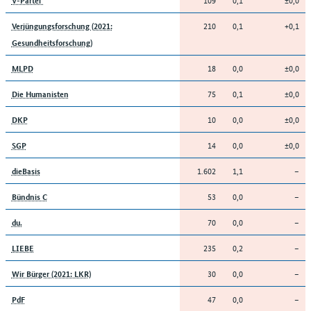
210
0,1
+0,1
Verjüngungsforschung (2021:
Gesundheitsforschung)
18
0,0
±0,0
MLPD
75
0,1
±0,0
Die Humanisten
10
0,0
±0,0
DKP
14
0,0
±0,0
SGP
1.602
1,1
–
dieBasis
53
0,0
–
Bündnis C
70
0,0
–
du.
235
0,2
–
LIEBE
30
0,0
–
Wir Bürger (2021: LKR)
47
0,0
–
PdF