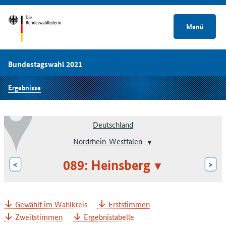
Menü
Bundestagswahl 2021
Ergebnisse
Deutschland
Nordrhein-Westfalen
089: Heinsberg
<
>
Gewählt im Wahlkreis
Erststimmen
Zweitstimmen
Ergebnistabelle