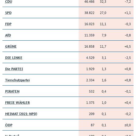
46.466
32,3
-7,2
CDU
38.822
27,0
+1,1
SPD
16.023
11,1
-0,3
FDP
11.359
7,9
-0,8
AfD
16.858
11,7
+6,5
GRÜNE
4.529
3,1
-2,5
DIE LINKE
1.929
1,3
+0,8
Die PARTEI
2.334
1,6
+0,8
Tierschutzpartei
532
0,4
-0,1
PIRATEN
1.375
1,0
+0,4
FREIE WÄHLER
209
0,1
-0,2
HEIMAT (2021: NPD)
87
0,1
±0,0
ÖDP
109
0,1
±0,0
V-Partei³