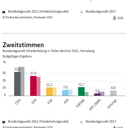
Bundestagswahl 2021 (Wiederholungswahl)
Bundestagswahl 2017
© Die Bundeswahlleiterin, Wiesbaden 2024
SVG
Zweitstimmen
Bundestagswahl (Wiederholung in Teilen Berlins) 2021, Heinsberg
Endgültiges Ergebnis
%
32,3
30
27,0
20
11,7
11,1
7,9
10
6,9
3,1
0
CDU
SPD
FDP
AfD
GRÜNE
DIE LINKE
Sonstige
Bundestagswahl 2021 (Wiederholungswahl)
Bundestagswahl 2017
© Die Bundeswahlleiterin, Wiesbaden 2024
SVG