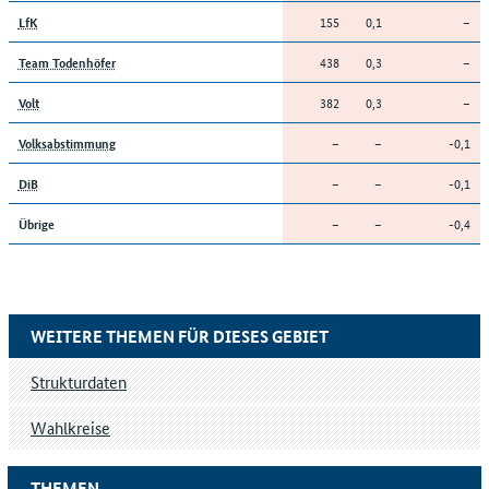
155
0,1
–
LfK
438
0,3
–
Team Todenhöfer
382
0,3
–
Volt
–
–
-0,1
Volksabstimmung
–
–
-0,1
DiB
–
–
-0,4
Übrige
WEITERE THEMEN FÜR DIESES GEBIET
Strukturdaten
Wahlkreise
THEMEN