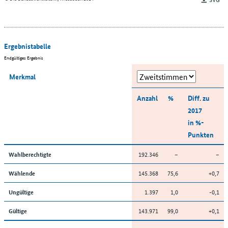
Ergebnistabelle
Endgültiges Ergebnis
Merkmal
Anzahl
%
Diff. zu
2017
in %-
Punkten
192.346
–
–
Wahlberechtigte
145.368
75,6
+0,7
Wählende
1.397
1,0
-0,1
Ungültige
143.971
99,0
+0,1
Gültige