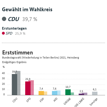
Gewählt im Wahlkreis
CDU
39,7 %
Erstunterlegen
SPD
25,9 %
Erststimmen
Bundestagswahl (Wiederholung in Teilen Berlins) 2021, Heinsberg
Endgültiges Ergebnis
%
39,7
40
30
25,9
20
10,7
7,4
7,6
10
6,1
2,5
0
CDU
SPD
FDP
AfD
GRÜNE
DIE LINKE
Sonstige