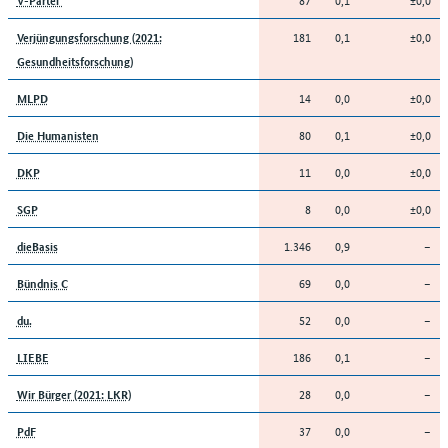
181
0,1
±0,0
Verjüngungsforschung (2021:
Gesundheitsforschung)
14
0,0
±0,0
MLPD
80
0,1
±0,0
Die Humanisten
11
0,0
±0,0
DKP
8
0,0
±0,0
SGP
1.346
0,9
–
dieBasis
69
0,0
–
Bündnis C
52
0,0
–
du.
186
0,1
–
LIEBE
28
0,0
–
Wir Bürger (2021: LKR)
37
0,0
–
PdF