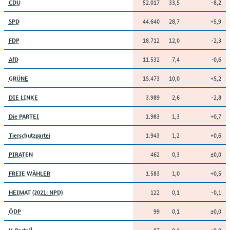
52.017
33,5
-8,2
CDU
44.640
28,7
+5,9
SPD
18.712
12,0
-2,3
FDP
11.532
7,4
-0,6
AfD
15.473
10,0
+5,2
GRÜNE
3.989
2,6
-2,8
DIE LINKE
1.983
1,3
+0,7
Die PARTEI
1.943
1,2
+0,6
Tierschutzpartei
462
0,3
±0,0
PIRATEN
1.583
1,0
+0,5
FREIE WÄHLER
122
0,1
-0,1
HEIMAT (2021: NPD)
99
0,1
±0,0
ÖDP
87
0,1
±0,0
V-Partei³