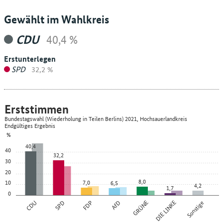
Gewählt im Wahlkreis
CDU
40,4 %
Erstunterlegen
SPD
32,2 %
Erststimmen
Bundestagswahl (Wiederholung in Teilen Berlins) 2021, Hochsauerlandkreis
Endgültiges Ergebnis
%
40,4
40
32,2
30
20
8,0
10
7,0
6,5
4,2
1,7
0
CDU
SPD
FDP
AfD
GRÜNE
DIE LINKE
Sonstige