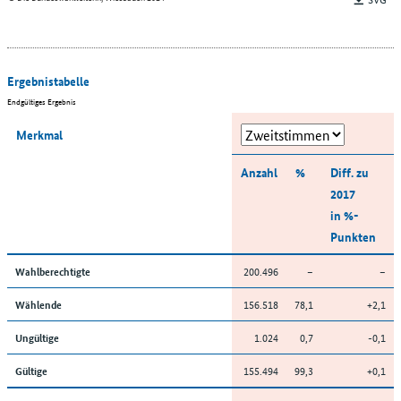
Ergebnistabelle
Endgültiges Ergebnis
Merkmal
Anzahl
%
Diff. zu
2017
in %-
Punkten
200.496
–
–
Wahlberechtigte
156.518
78,1
+2,1
Wählende
1.024
0,7
-0,1
Ungültige
155.494
99,3
+0,1
Gültige