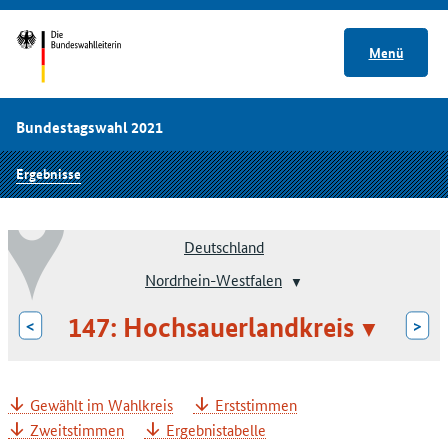
Menü
Bundestagswahl 2021
Ergebnisse
Deutschland
Nordrhein-Westfalen
147: Hochsauerlandkreis
<
>
Gewählt im Wahlkreis
Erststimmen
Zweitstimmen
Ergebnistabelle