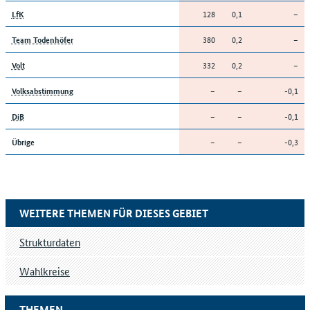
128
0,1
–
LfK
380
0,2
–
Team Todenhöfer
332
0,2
–
Volt
–
–
-0,1
Volksabstimmung
–
–
-0,1
DiB
–
–
-0,3
Übrige
WEITERE THEMEN FÜR DIESES GEBIET
Strukturdaten
Wahlkreise
THEMEN