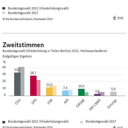
Bundestagswahl 2021 (Wiederholungswahl)
Bundestagswahl 2017
SVG
© Die Bundeswahlleiterin, Wiesbaden 2024
Zweitstimmen
Bundestagswahl (Wiederholung in Teilen Berlins) 2021, Hochsauerlandkreis
Endgültiges Ergebnis
%
40
33,5
28,7
30
20
12,0
10,0
7,4
10
5,9
2,6
0
CDU
SPD
FDP
AfD
GRÜNE
DIE LINKE
Sonstige
Bundestagswahl 2021 (Wiederholungswahl)
Bundestagswahl 2017
© Die Bundeswahlleiterin, Wiesbaden 2024
SVG