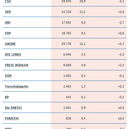
58.976
29,9
-5,1
CSU
42.329
21,5
+2,6
SPD
17.692
9,0
-2,7
AfD
18.765
9,5
+0,6
FDP
29.778
15,1
+4,7
GRÜNE
6.946
3,5
-4,3
DIE LINKE
9.669
4,9
+2,3
FREIE WÄHLER
1.002
0,5
-0,1
ÖDP
2.463
1,3
+0,2
Tierschutzpartei
443
0,2
-0,1
BP
1.661
0,8
±0,0
Die PARTEI
826
0,4
±0,0
PIRATEN
180
0,1
-0,2
NPD