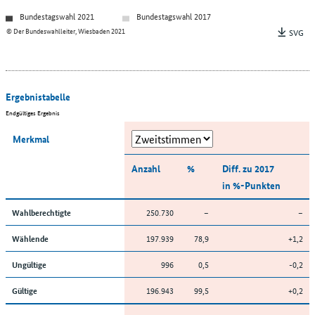
Bundestagswahl 2021
Bundestagswahl 2017
© Der Bundeswahlleiter, Wiesbaden 2021
SVG
Ergebnistabelle
Endgültiges Ergebnis
Merkmal
Anzahl
%
Diff. zu 2017
in %-Punkten
250.730
–
–
Wahlberechtigte
197.939
78,9
+1,2
Wählende
996
0,5
-0,2
Ungültige
196.943
99,5
+0,2
Gültige