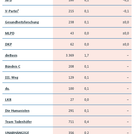
215
0,1
-0,1
V-Partei³
238
0,1
±0,0
Gesundheitsforschung
43
0,0
±0,0
MLPD
62
0,0
±0,0
DKP
3.369
1,7
–
dieBasis
208
0,1
–
Bündnis C
129
0,1
–
III. Weg
100
0,1
–
du.
27
0,0
–
LKR
291
0,1
–
Die Humanisten
711
0,4
–
Team Todenhöfer
356
0,2
–
UNABHÄNGIGE