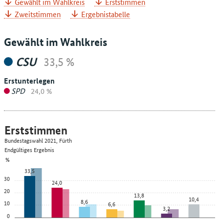
Gewählt im Wahlkreis
Erststimmen
Zweitstimmen
Ergebnistabelle
Gewählt im Wahlkreis
CSU
33,5 %
Erstunterlegen
SPD
24,0 %
Erststimmen
Bundestagswahl 2021, Fürth
Endgültiges Ergebnis
%
33,5
30
24,0
20
13,8
10,4
8,6
10
6,6
3,2
0