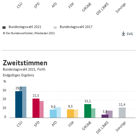
CSU
SPD
AfD
FDP
GRÜNE
DIE LINKE
Sonstige
Bundestagswahl 2021
Bundestagswahl 2017
© Der Bundeswahlleiter, Wiesbaden 2021
SVG
Zweitstimmen
Bundestagswahl 2021, Fürth
Endgültiges Ergebnis
%
29,9
30
21,5
20
15,1
11,4
9,5
9,0
10
3,5
0
CSU
SPD
AfD
FDP
GRÜNE
DIE LINKE
Sonstige