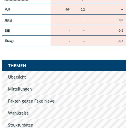
464
0,2
–
Volt
–
–
±0,0
BüSo
–
–
-0,2
DiB
–
–
-0,3
Übrige
THEMEN
Übersicht
Mitteilungen
Fakten gegen Fake News
Wahlkreise
Strukturdaten