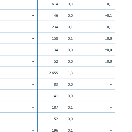
–
614
0,3
-0,1
–
46
0,0
-0,1
–
234
0,1
-0,1
–
158
0,1
±0,0
–
34
0,0
±0,0
–
52
0,0
±0,0
–
2.655
1,3
–
–
83
0,0
–
–
41
0,0
–
–
187
0,1
–
–
52
0,0
–
–
196
0,1
–