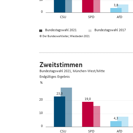
3,8
0
CSU
SPD
AfD
Bundestagswahl 2021
Bundestagswahl 2017
© Der Bundeswahlleiter, Wiesbaden 2021
Zweitstimmen
Bundestagswahl 2021, München-West/Mitte
Endgültiges Ergebnis
%
23,0
19,0
20
10
4,3
0
CSU
SPD
AfD