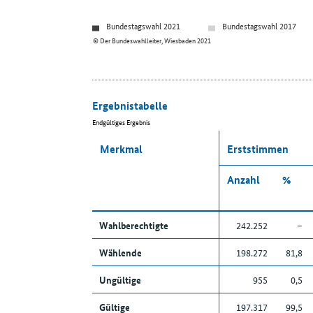
Bundestagswahl 2021
Bundestagswahl 2017
© Der Bundeswahlleiter, Wiesbaden 2021
Ergebnistabelle
Endgültiges Ergebnis
Merkmal
Erststimmen
Anzahl
%
Wahlberechtigte
242.252
–
Wählende
198.272
81,8
Ungültige
955
0,5
Gültige
197.317
99,5