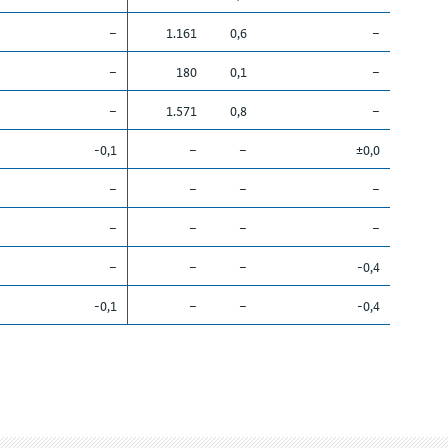
–
1.161
0,6
–
–
180
0,1
–
–
1.571
0,8
–
-0,1
–
–
±0,0
–
–
–
–
–
–
–
–
–
–
–
-0,4
-0,1
–
–
-0,4