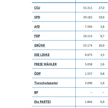
CSU
53.311
27,0
SPD
39.182
19,9
AfD
7.594
3,8
FDP
19.153
9,7
GRÜNE
53.174
26,9
DIE LINKE
6.975
3,5
FREIE WÄHLER
5.058
2,6
ÖDP
1.557
0,8
Tierschutzpartei
3.096
1,6
BP
–
–
Die PARTEI
1.804
0,9