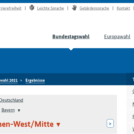
rrierefreiheit
Leichte Sprache
Gebärdensprache
Kontakt
Europawahl
Bundestagswahl
wahl 2021
Ergebnisse
Deutschland
Bayern
hen-West/Mitte
>