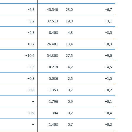
-6,3
45.540
23,0
-6,7
-3,2
37.513
19,0
+3,1
-2,8
8.403
4,3
-3,5
+0,7
26.401
13,4
-0,3
+10,6
54.303
27,5
+9,0
-3,5
8.219
4,2
-4,5
+0,8
5.036
2,5
+1,5
-0,8
1.353
0,7
-0,2
–
1.796
0,9
+0,1
-0,9
394
0,2
-0,4
–
1.403
0,7
-0,2