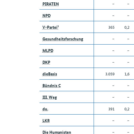
PIRATEN
–
–
NPD
–
–
V-Partei³
365
0,2
Gesundheitsforschung
–
–
MLPD
–
–
DKP
–
–
dieBasis
3.059
1,6
Bündnis C
–
–
III. Weg
–
–
du.
391
0,2
LKR
–
–
Die Humanisten
–
–