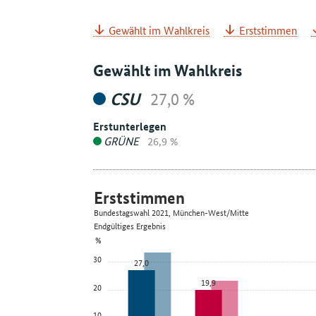
Gewählt im Wahlkreis
Erststimmen
Gewählt im Wahlkreis
CSU
27,0 %
Erstunterlegen
GRÜNE
26,9 %
Erststimmen
Bundestagswahl 2021, München-West/Mitte
Endgültiges Ergebnis
%
30
27,0
19,9
20
10