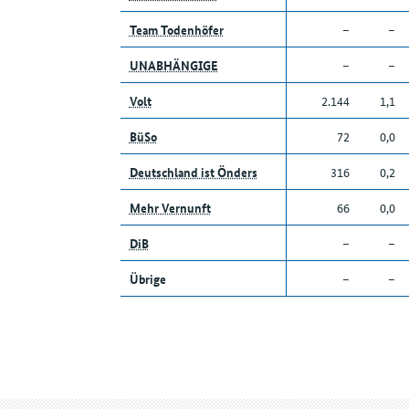
Team Todenhöfer
–
–
UNABHÄNGIGE
–
–
Volt
2.144
1,1
BüSo
72
0,0
Deutschland ist Önders
316
0,2
Mehr Vernunft
66
0,0
DiB
–
–
Übrige
–
–