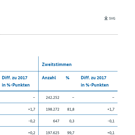
SVG
Zweitstimmen
Diff. zu 2017
Anzahl
%
Diff. zu 2017
in %-Punkten
in %-Punkten
–
242.252
–
–
+1,7
198.272
81,8
+1,7
-0,2
647
0,3
-0,1
+0,2
197.625
99,7
+0,1