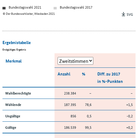
Bundestagswahl 2021
Bundestagswahl 2017
© Der Bundeswahlleiter, Wiesbaden 2021
SVG
Ergebnistabelle
Endgültiges Ergebnis
Merkmal
Anzahl
%
Diff. zu 2017
in %-Punkten
238.384
–
–
Wahlberechtigte
187.395
78,6
+1,5
Wählende
856
0,5
-0,2
Ungültige
186.539
99,5
+0,2
Gültige