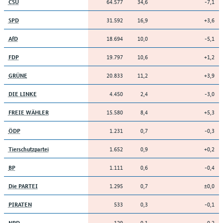
64.577
34,6
-7,1
CSU
31.592
16,9
+3,6
SPD
18.694
10,0
-5,1
AfD
19.797
10,6
+1,2
FDP
20.833
11,2
+3,9
GRÜNE
4.450
2,4
-3,0
DIE LINKE
15.580
8,4
+5,3
FREIE WÄHLER
1.231
0,7
-0,3
ÖDP
1.652
0,9
+0,2
Tierschutzpartei
1.111
0,6
-0,4
BP
1.295
0,7
±0,0
Die PARTEI
533
0,3
-0,1
PIRATEN
129
0,1
-0,2
NPD