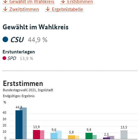
Gewählt im Wahlkreis
Erststimmen
Zweitstimmen
Ergebnistabelle
Gewählt im Wahlkreis
CSU
44,9 %
Erstunterlegen
SPD
13,9 %
Erststimmen
Bundestagswahl 2021, Ingolstadt
Endgültiges Ergebnis
%
44,9
40
30
20
13,9
13,5
9,6
9,8
10
5,8
2,5
0