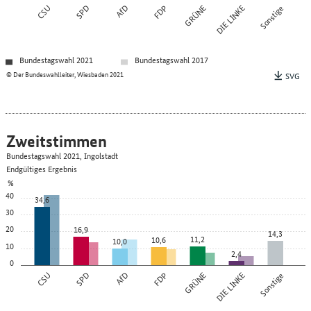
CSU
SPD
AfD
FDP
GRÜNE
DIE LINKE
Sonstige
Bundestagswahl 2021
Bundestagswahl 2017
© Der Bundeswahlleiter, Wiesbaden 2021
SVG
Zweitstimmen
Bundestagswahl 2021, Ingolstadt
Endgültiges Ergebnis
%
40
34,6
30
20
16,9
14,3
11,2
10,6
10,0
10
2,4
0
CSU
SPD
AfD
FDP
GRÜNE
DIE LINKE
Sonstige