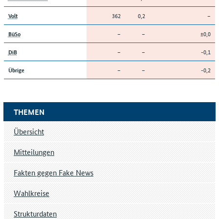
362
0,2
–
Volt
–
–
±0,0
BüSo
–
–
-0,1
DiB
–
–
-0,2
Übrige
THEMEN
Übersicht
Mitteilungen
Fakten gegen Fake News
Wahlkreise
Strukturdaten