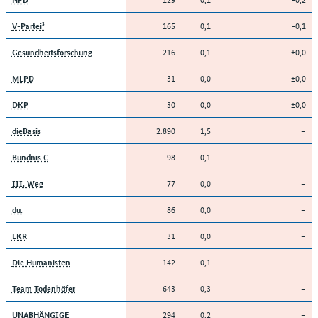
165
0,1
-0,1
V-Partei³
216
0,1
±0,0
Gesundheitsforschung
31
0,0
±0,0
MLPD
30
0,0
±0,0
DKP
2.890
1,5
–
dieBasis
98
0,1
–
Bündnis C
77
0,0
–
III. Weg
86
0,0
–
du.
31
0,0
–
LKR
142
0,1
–
Die Humanisten
643
0,3
–
Team Todenhöfer
294
0,2
–
UNABHÄNGIGE