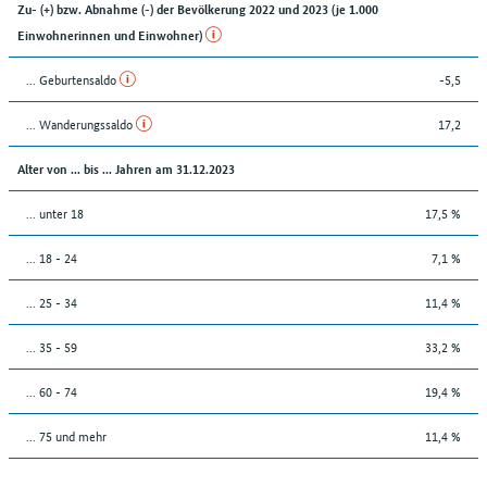
Zu- (+) bzw. Abnahme (-) der Bevölkerung 2022 und 2023 (je 1.000
Einwohnerinnen und Einwohner)
... Geburtensaldo
-5,5
... Wanderungssaldo
17,2
Alter von ... bis ... Jahren am 31.12.2023
... unter 18
17,5 %
... 18 - 24
7,1 %
... 25 - 34
11,4 %
... 35 - 59
33,2 %
... 60 - 74
19,4 %
... 75 und mehr
11,4 %