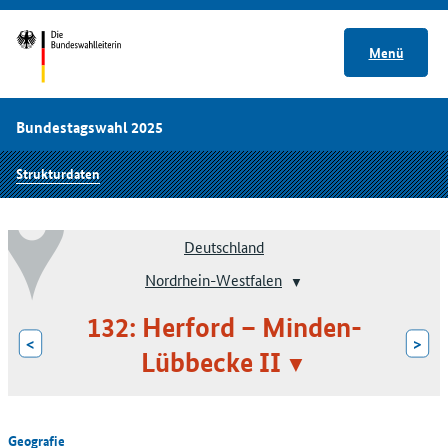
Menü
Bundestagswahl 2025
Strukturdaten
Deutschland
Nordrhein-Westfalen
132: Herford – Minden-
<
>
Lübbecke II
Geografie