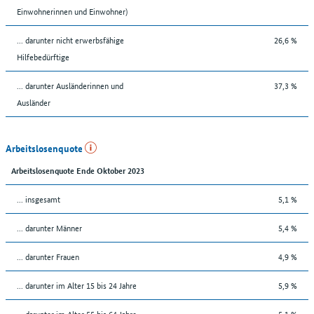
Einwohnerinnen und Einwohner)
... darunter nicht erwerbsfähige
26,6 %
Hilfebedürftige
... darunter Ausländerinnen und
37,3 %
Ausländer
Arbeitslosenquote
Arbeitslosenquote Ende Oktober 2023
... insgesamt
5,1 %
... darunter Männer
5,4 %
... darunter Frauen
4,9 %
... darunter im Alter 15 bis 24 Jahre
5,9 %
... darunter im Alter 55 bis 64 Jahre
5,1 %