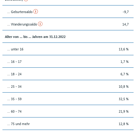
... Geburtensaldo
-9,7
... Wanderungssaldo
14,7
Alter von ... bis ... Jahren am 31.12.2022
... unter 16
13,6 %
... 16 - 17
1,7 %
... 18 - 24
6,7 %
... 25 - 34
10,8 %
... 35 - 59
32,5 %
... 60 - 74
21,9 %
... 75 und mehr
12,8 %