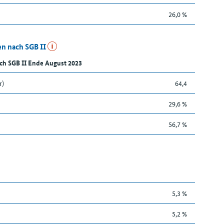
26,0 %
n nach SGB II
ch SGB II Ende August 2023
r)
64,4
29,6 %
56,7 %
5,3 %
5,2 %