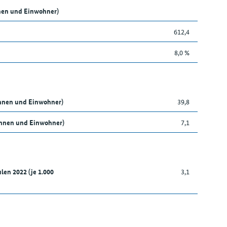
nen und Einwohner)
612,4
8,0 %
innen und Einwohner)
39,8
nnen und Einwohner)
7,1
len 2022 (je 1.000
3,1