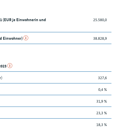
21 (EUR je Einwohnerin und
25.580,0
nd Einwohner)
38.828,9
.2023
r)
327,6
0,4 %
31,9 %
23,3 %
18,3 %