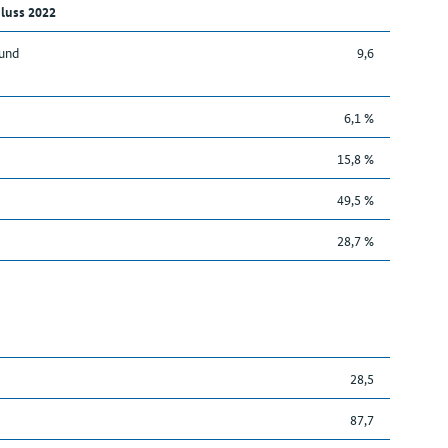
luss 2022
 und
9,6
6,1 %
15,8 %
49,5 %
28,7 %
28,5
87,7