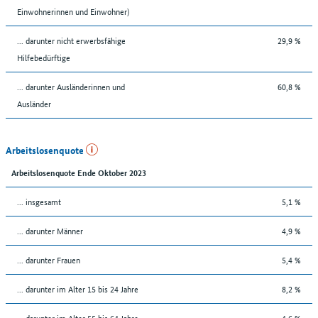
Einwohnerinnen und Einwohner)
... darunter nicht erwerbsfähige
29,9 %
Hilfebedürftige
... darunter Ausländerinnen und
60,8 %
Ausländer
Arbeitslosenquote
Arbeitslosenquote Ende Oktober 2023
... insgesamt
5,1 %
... darunter Männer
4,9 %
... darunter Frauen
5,4 %
... darunter im Alter 15 bis 24 Jahre
8,2 %
... darunter im Alter 55 bis 64 Jahre
4,6 %