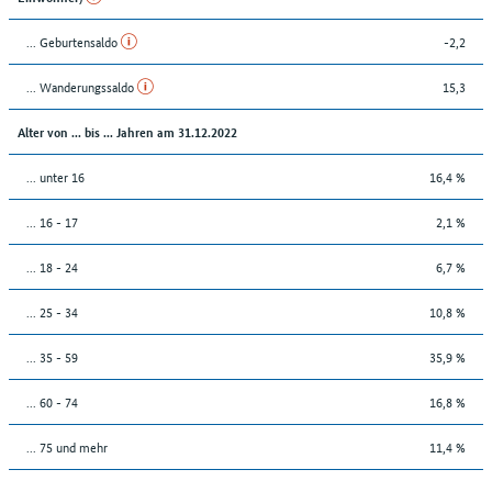
... Geburtensaldo
-2,2
... Wanderungssaldo
15,3
Alter von ... bis ... Jahren am 31.12.2022
... unter 16
16,4 %
... 16 - 17
2,1 %
... 18 - 24
6,7 %
... 25 - 34
10,8 %
... 35 - 59
35,9 %
... 60 - 74
16,8 %
... 75 und mehr
11,4 %