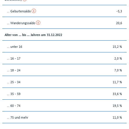
... Geburtensaldo
-5,3
... Wanderungssaldo
20,6
Alter von ... bis ... Jahren am 31.12.2022
... unter 16
15,2 %
... 16 - 17
2,0 %
... 18 - 24
7,0 %
... 25 - 34
11,7 %
... 35 - 59
33,6 %
... 60 - 74
19,5 %
... 75 und mehr
11,0 %