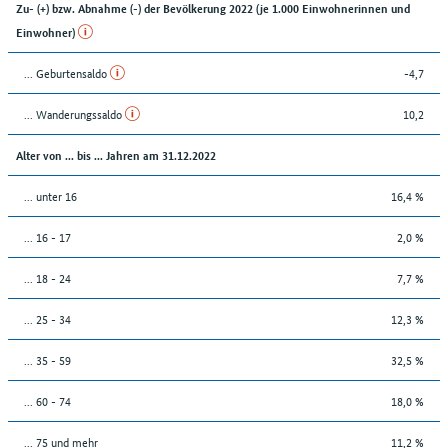
Zu- (+) bzw. Abnahme (-) der Bevölkerung 2022 (je 1.000 Einwohnerinnen und
Einwohner)
... Geburtensaldo
-4,7
... Wanderungssaldo
10,2
Alter von ... bis ... Jahren am 31.12.2022
... unter 16
16,4 %
... 16 - 17
2,0 %
... 18 - 24
7,7 %
... 25 - 34
12,3 %
... 35 - 59
32,5 %
... 60 - 74
18,0 %
... 75 und mehr
11,2 %