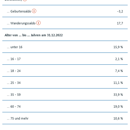
... Geburtensaldo
-3,2
... Wanderungssaldo
17,7
Alter von ... bis ... Jahren am 31.12.2022
... unter 16
15,9 %
... 16 - 17
2,1 %
... 18 - 24
7,4 %
... 25 - 34
11,1 %
... 35 - 59
33,9 %
... 60 - 74
19,0 %
... 75 und mehr
10,6 %