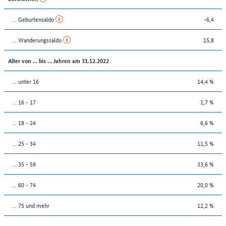
... Geburtensaldo
-6,4
... Wanderungssaldo
15,8
Alter von ... bis ... Jahren am 31.12.2022
... unter 16
14,4 %
... 16 - 17
1,7 %
... 18 - 24
6,6 %
... 25 - 34
11,5 %
... 35 - 59
33,6 %
... 60 - 74
20,0 %
... 75 und mehr
12,2 %