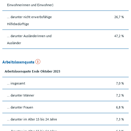
Einwohnerinnen und Einwohner)
... darunter nicht erwerbsfähige
26,7 %
Hilfebedürftige
... darunter Ausländerinnen und
47,2 %
Ausländer
Arbeitslosenquote
Arbeitslosenquote Ende Oktober 2023
... insgesamt
7,0 %
... darunter Männer
7,2 %
... darunter Frauen
6,8 %
... darunter im Alter 15 bis 24 Jahre
7,3 %
... darunter im Alter 55 bis 64 Jahre
6,3 %