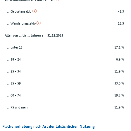
... Geburtensaldo
-2,3
... Wanderungssaldo
18,5
Alter von ... bis ... Jahren am 31.12.2023
... unter 18
17,1 %
... 18 - 24
6,9 %
... 25 - 34
11,9 %
... 35 - 59
33,0 %
... 60 - 74
19,2 %
... 75 und mehr
11,9 %
Flächenerhebung nach Art der tatsächlichen Nutzung