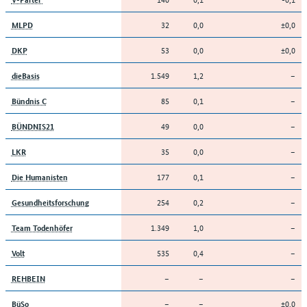
32
0,0
±0,0
MLPD
53
0,0
±0,0
DKP
1.549
1,2
–
dieBasis
85
0,1
–
Bündnis C
49
0,0
–
BÜNDNIS21
35
0,0
–
LKR
177
0,1
–
Die Humanisten
254
0,2
–
Gesundheitsforschung
1.349
1,0
–
Team Todenhöfer
535
0,4
–
Volt
–
–
–
REHBEIN
–
–
±0,0
BüSo