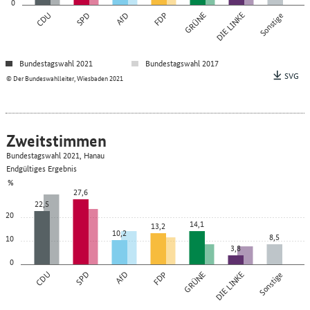
0
CDU
SPD
AfD
FDP
GRÜNE
DIE LINKE
Sonstige
Bundestagswahl 2021
Bundestagswahl 2017
SVG
© Der Bundeswahlleiter, Wiesbaden 2021
Zweitstimmen
Bundestagswahl 2021, Hanau
Endgültiges Ergebnis
%
27,6
22,5
20
14,1
13,2
10,2
8,5
10
3,8
0
CDU
SPD
AfD
FDP
GRÜNE
DIE LINKE
Sonstige