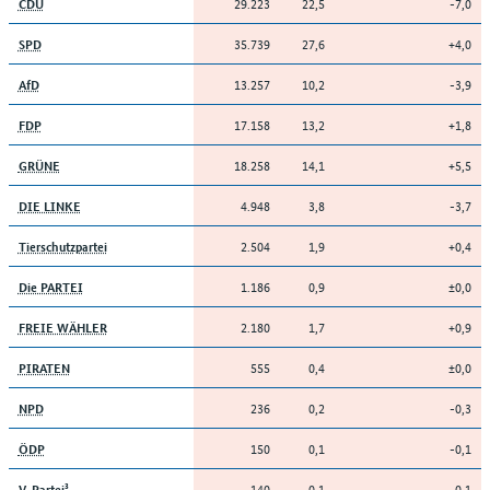
29.223
22,5
-7,0
CDU
35.739
27,6
+4,0
SPD
13.257
10,2
-3,9
AfD
17.158
13,2
+1,8
FDP
18.258
14,1
+5,5
GRÜNE
4.948
3,8
-3,7
DIE LINKE
2.504
1,9
+0,4
Tierschutzpartei
1.186
0,9
±0,0
Die PARTEI
2.180
1,7
+0,9
FREIE WÄHLER
555
0,4
±0,0
PIRATEN
236
0,2
-0,3
NPD
150
0,1
-0,1
ÖDP
140
0,1
-0,1
V-Partei³