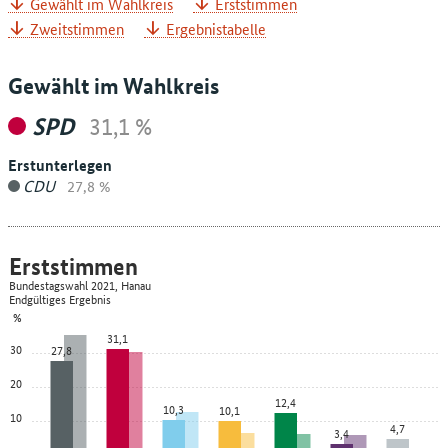
Gewählt im Wahlkreis
Erststimmen
Zweitstimmen
Ergebnistabelle
Gewählt im Wahlkreis
SPD
31,1 %
Erstunterlegen
CDU
27,8 %
Erststimmen
Bundestagswahl 2021, Hanau
Endgültiges Ergebnis
%
31,1
30
27,8
20
12,4
10,3
10,1
10
4,7
3,4