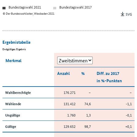
Bundestagswahl 2021
Bundestagswahl 2017
© Der Bundeswahlleiter, Wiesbaden 2021
SVG
Ergebnistabelle
Endgültiges Ergebnis
Merkmal
Anzahl
%
Diff. zu 2017
in %-Punkten
176.271
–
–
Wahlberechtigte
131.412
74,6
-1,1
Wählende
1.760
1,3
-0,1
Ungültige
129.652
98,7
+0,1
Gültige