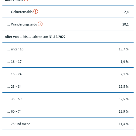
... Geburtensaldo
-2,4
... Wanderungssaldo
20,1
Alter von ... bis ... Jahren am 31.12.2022
... unter 16
15,7 %
... 16 - 17
1,9 %
... 18 - 24
7,1 %
... 25 - 34
12,5 %
... 35 - 59
32,5 %
... 60 - 74
18,9 %
... 75 und mehr
11,4 %